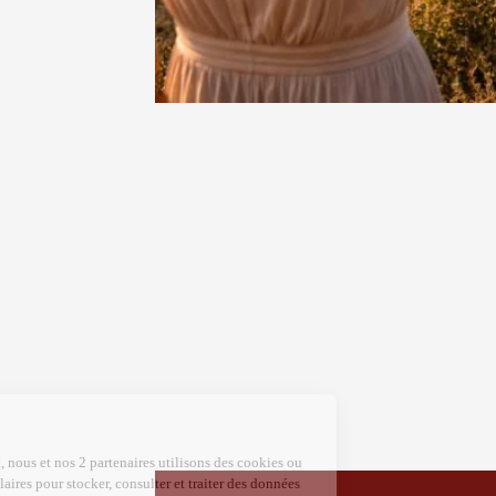
18:30
2
06 août
Balade 
tout ter
vignobl
Tain-l'
09:30
1
06 août
Les Jeu
Domaine
Sarrian
19:00
2
06 août
Historique
Produits du 
Visite g