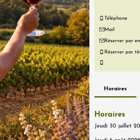
re, un vin à
r
Téléphone
tras
:00
Mail
Réserver par em
 2026 - 08 août 2026
Réserver par t
Produits du terroir
if au caveau -
 Perréal
0:30
Horaires
Horaires
Jeudi 30 juillet 2
 2026 et plus
Oenologie
e aux jardins
n