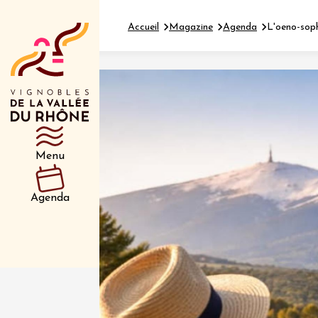
Accueil
Magazine
Agenda
L'oeno-sop
Département
Type d’événeme
Menu
01 juil
et plus
Agenda
Oenologie
Safari 
Rover 
Fontain
Sarrian
04 juil
2026 et