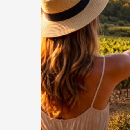
Oenologie
Une heu
l'honneu
Carpen
11:00
12
04 août
et plus
Oenologie
L'apérit
Domaine
Gargas
17:30
2
06 août
Un verr
Avigno