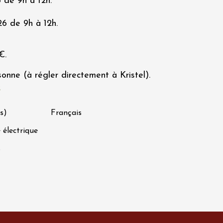
 de 9h à 12h.
6 de 9h à 12h.
€.
sonne (à régler directement à Kristel).
s
s)
Français
 électrique
s