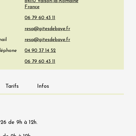
84110
Vaison-la-Romaine
France
ail
éléphone
Tarifs
Infos
026 de 9h à 12h.