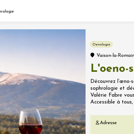
hrologie
Fermer l'agenda
Oenologie
nt
Vaison-la-Romai
L'oeno-
let 2026 - 31 août 2026
Découvrez l’œno-s
sophrologie et déc
Viticole en Land
Valérie Fabre vous
au domaine
Accessible à tous
e du Clos
s
Adresse
let 2026 - 01 septembre
 plus