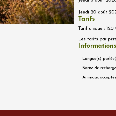
Jeudi 6 août 2026
0:30
Jeudi 20 août 202
Tarifs
 2026 et plus
Oenologie
en trott électrique
Tarif unique : 120 
rain dans les
es - Terre de Syrah
Les tarifs par per
Hermitage
1:30
Information
 2026 et plus
Oenologie
Langue(s) parlée(
dis Tchin au
 Fontaine du Clos
Borne de recharge
s
Animaux accepté
2:30
 2026 et plus
Oenologie
terroir
uidée et