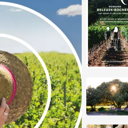
 Coquillade –
s viticole avec
tion des vins du
e
2:00
 2026 et plus
variété
Oenologie
terroir
mprovisation
dredis Sunset &
e
3:00