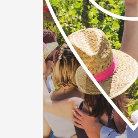
07 aoû
Les noc
des Bon
Pertuis
18:00
2
07 aoû
Oenologie
Soirée 
song" 
Larnag