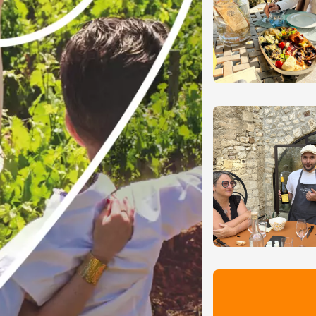
t 2026
Oenologie
turnes de la cave
s Sachants
2:00
t 2026
Produits du terroir
"Barbecue and
- Domaine Vendome
e