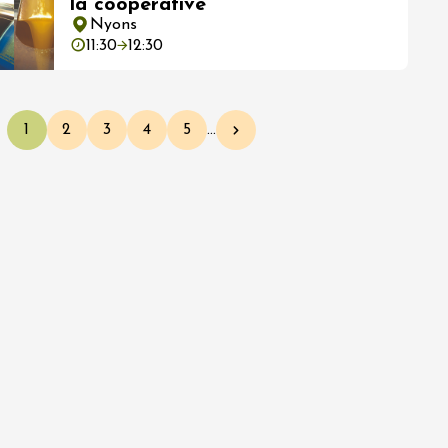
la coopérative
Nyons
11:30
12:30
1
2
3
4
5
…
Page courante
Page
Page
Page
Page
Page suivante