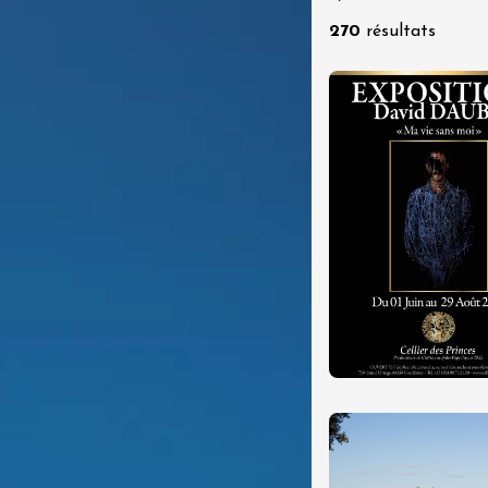
re, un vin à
270
résultats
r
tras
:00
 2026 - 08 août 2026
Produits du terroir
if au caveau -
 Perréal
0:30
 2026 et plus
Oenologie
r l’eau « vins et
s » au fil du