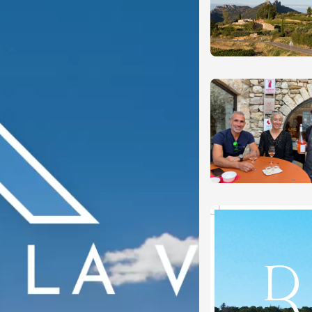
 Terres de Syrah
n-sur-Rhône
 2026 et plus
Oenologie
igne au Château
rgues du Grès
re
 2026 - 08 août 2026
Ephémère à la
e de l'Hermitage -
boulet Ainé
Hermitage
 2026 et plus
Oenologie