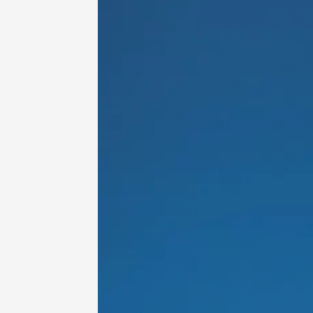
Oenologie
Une heu
l'honneu
Carpen
11:00
12
04 août
et plus
Oenologie
L'apérit
Domaine
Gargas
17:30
2
07 août
Apéro su
fromage