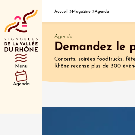
Accueil
Magazine
Agenda
Agenda
Demandez le 
Département
Type d’événeme
Concerts, soirées foodtrucks, fête
Rhône recense plus de 300 évén
Menu
01 juil
et plus
Agenda
Oenologie
Safari 
Rover 
Fontain
Sarrian
04 juil
2026 et