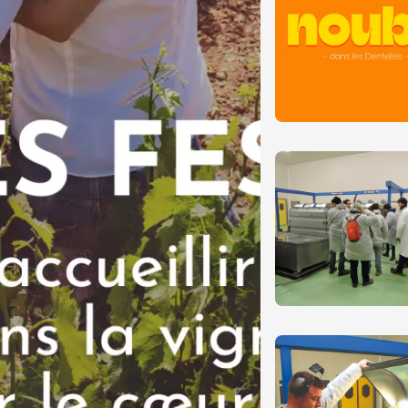
3:30
da