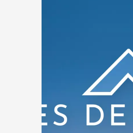
Rhône -
Tourno
19:45
07 août
Apéri'V
des Mou
Beaucai
11:00
07 août
et plus
Oenologie
Le Bar 
Chapell
Paul Ja
Tain-l'
18:00
07 août