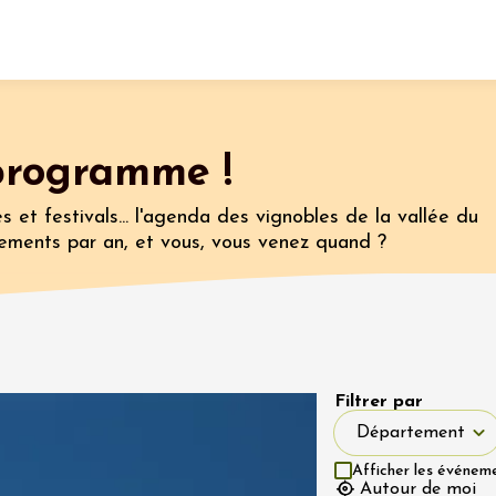
Fermer l'agenda
programme !
nt
s et festivals... l'agenda des vignobles de la vallée du
ements par an, et vous, vous venez quand ?
let 2026 - 31 août 2026
Viticole en Land
au domaine
e du Clos
Filtrer par
s
Département
Département
let 2026 - 01 septembre
Afficher les événem
 plus
Autour de moi