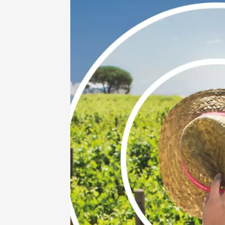
Sentier
Parcour
dégusta
domain
Gargas
10:30
1
07 août
Musique de 
Produits du 
Théâtre d'i
Les Ven
Scène
Suzett
19:00
2