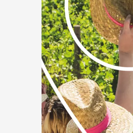
Sunsets
Lubero
La Bast
Cabrièr
18:30
11 août
Sunsets
au Chât
Villars
18:30
2
11 août
Oenologie
Sunsets
Lubero
Coffre
Pertuis
18:30
2