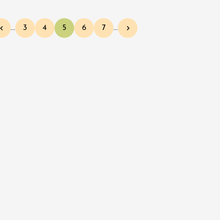
…
3
4
5
6
7
…
Page précédente
Page
Page
Page courante
Page
Page
Page suivante