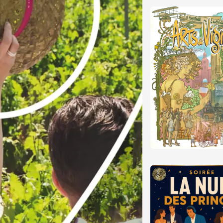
 Vignerons en
n au Domaine de
idonne
es-d'Avignon
 2026
Oenologie
 Vignerons 2026
eau Saint Pons
2:00
 2026
Produits du terroir
 vignerons en
n au Domaine du
1:30