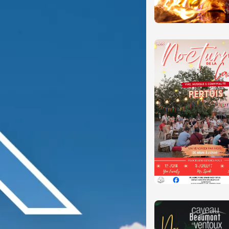
t 2026
Produits du terroir
s chef.fes à la
au Mas
ron
2:00
 2026
Oenologie
 Vignerons en
 au Château St
de Mejans
t