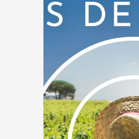
11 août
Sunsets
Lubero
Verrerie
Puget
18:30
11 août
Apériti
Musée d
Pont-Sa
18:00
11 août