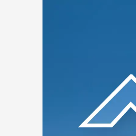
10 aoû
Oenologie
Dîner de
Combe 
Mormoi
19:00
2
11 août
Sunsets
Luberon
Pierre 
Puyver
18:30