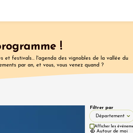
Fermer l'agenda
programme !
nt
s et festivals... l'agenda des vignobles de la vallée du
ements par an, et vous, vous venez quand ?
t 2026
e
Oenologie
que
 Rosé
2:00
Filtrer par
Département
Département
Afficher les événem
Autour de moi