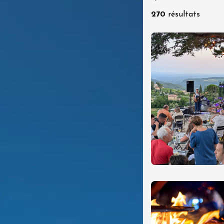
270
résultats
t 2026
stes
Oenologie
me
à vélo dans les
es du domaine
de l'Embisque
12:00
t 2026
Oenologie
s vins du Luberon
es
2:00