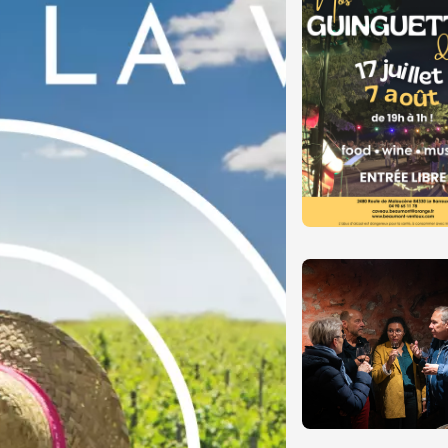
 2026 et plus
Oenologie
 Vignerons en
n au Château La
 2026
Oenologie
f Vigneron au
'art sacré
int-Esprit
 2026
Oenologie