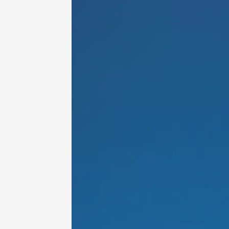
10 aoû
Sports cycli
Cyclotouris
Balade 
vignobl
Julien 
Bollène
09:00
10 aoû
Fête de
Ménerb
18:00
2