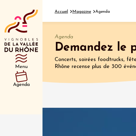
Accueil
Magazine
Agenda
Agenda
Demandez le 
Département
Type d’événeme
Concerts, soirées foodtrucks, fête
Rhône recense plus de 300 évén
Menu
10 aoû
Gastronomi
Agenda
Divers musi
Visan à
Visan
19:00
2