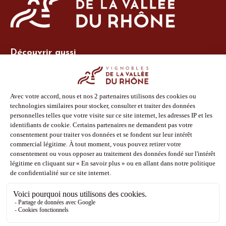
Découvrir aussi
Site Vins-Rhône
Nos outils
Boutique PLV
Espace adhérent
Espace presse
Phototèque
Suivez-nous
Facebook
Instagram
Pinterest
Youtube