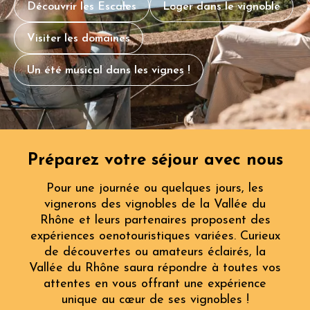
Découvrir les Escales
Loger dans le vignoble
Visiter les domaines
Un été musical dans les vignes !
Préparez votre séjour avec nous
Pour une journée ou quelques jours, les
vignerons des vignobles de la Vallée du
Rhône et leurs partenaires proposent des
expériences oenotouristiques variées. Curieux
de découvertes ou amateurs éclairés, la
Vallée du Rhône saura répondre à toutes vos
attentes en vous offrant une expérience
unique au cœur de ses vignobles !