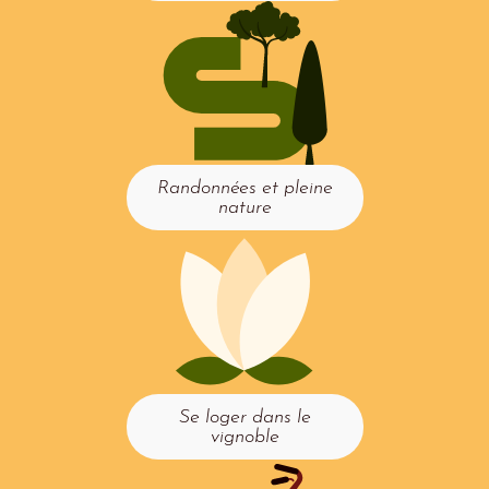
Randonnées et pleine
nature
Se loger dans le
vignoble