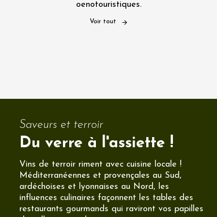
oenotouristiques.
Visiter un
Visiter un
Visiter un
Visiter un
domaine dans le
domaine dans le
Voir tout
Visiter un
domaine dans la
domaine dans le
Vaucluse
Gard
domaine dans la
Drôme
Rhône
Loire
Saveurs et terroir
Du verre à l'assiette !
Vins de terroir riment avec cuisine locale !
Méditerranéennes et provençales au Sud,
ardéchoises et lyonnaises au Nord, les
influences culinaires façonnent les tables des
restaurants gourmands qui raviront vos papilles