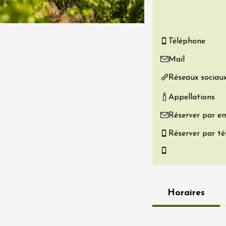
re, un vin à
r
tras
Téléphone
:00
Mail
 2026 - 08 août 2026
Réseaux sociau
Produits du terroir
Appellations
if au caveau -
 Perréal
Réserver par em
0:30
Réserver par t
Horaires
 2026 et plus
Oenologie
r l’eau « vins et
s » au fil du