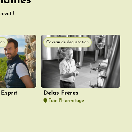
maines
ement !
ion
Caveau de dégustation
Esprit
Delas Frères
Tain-l'Hermitage