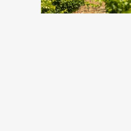
Oenologie
Une heu
l'honneu
Carpen
11:00
12
04 août
et plus
Oenologie
L'apérit
Domaine
Gargas
17:30
2
07 août
Apéro su
fromage