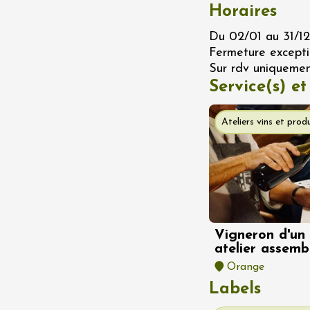
Horaires
 Terres de Syrah
n-sur-Rhône
Du 02/01 au 31/12
Fermeture excepti
Sur rdv uniquemen
 2026 et plus
Oenologie
Service(s) et
igne au Château
rgues du Grès
re
Ateliers vins et produ
 2026 - 08 août 2026
Ephémère à la
e de l'Hermitage -
boulet Ainé
Vigneron d'un 
atelier assem
Hermitage
Orange
Labels
 2026 et plus
Oenologie