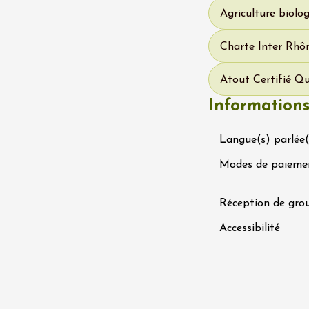
 Coquillade –
Agriculture biolo
s viticole avec
tion des vins du
e
Charte Inter Rhôn
2:00
Atout Certifié Qu
Information
Langue(s) parlée(
Modes de paieme
 2026 et plus
variété
Oenologie
terroir
Réception de gro
mprovisation
dredis Sunset &
Accessibilité
e
3:00