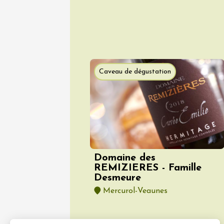
Vinsob
19:00
2
Caveau de dégustation
Voir tout l'agen
Domaine des
REMIZIERES - Famille
Desmeure
Mercurol-Veaunes