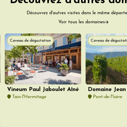
Découvrez d'autres do
res
1:00
Découvrez d'autres visites dans le même départ
Voir tous les domaines
Caveau de dégustation
Caveau de dégustat
da
Vineum Paul Jaboulet Aîné
Domaine Jean 
Tain-l'Hermitage
Pont-de-l'Isère