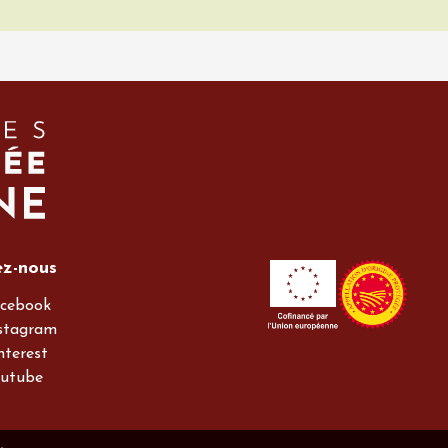
ez-nous
cebook
stagram
nterest
utube