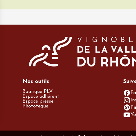
Nos outils
Suiv
Boutique PLV
Fa
Espace adhérent
In
Espace presse
Phototèque
Pi
Yo