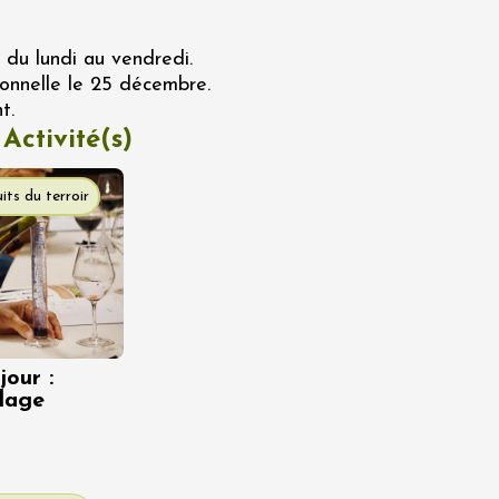
 du lundi au vendredi.
onnelle le 25 décembre.
t.
 Activité(s)
its du terroir
jour :
blage