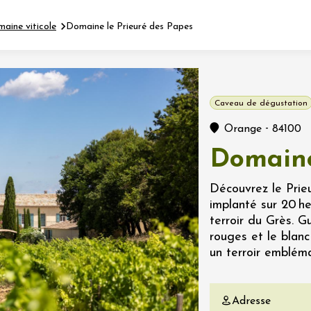
maine viticole
Domaine le Prieuré des Papes
Fermer l'agenda
Caveau de dégustation
nt
-
Orange
84100
Domaine
let 2026 - 31 août 2026
Découvrez le Prieu
implanté sur 20 h
Viticole en Land
terroir du Grès. G
au domaine
rouges et le blanc 
e du Clos
un terroir emblém
s
let 2026 - 01 septembre
Adresse
 plus