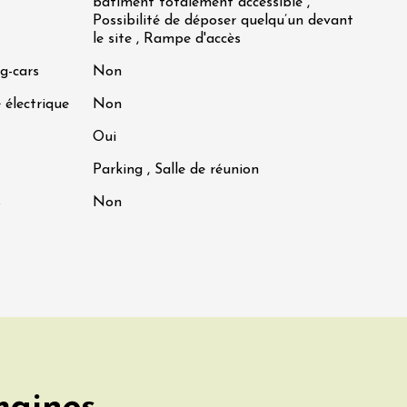
bâtiment totalement accessible ,
Possibilité de déposer quelqu’un devant
le site , Rampe d'accès
g-cars
Non
 électrique
Non
Oui
Parking , Salle de réunion
s
Non