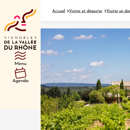
Accueil
Visiter et déguster
Visiter un do
Département
Type d’événeme
Menu
01 juil
et plus
Agenda
Oenologie
Safari 
Rover 
Fontain
Sarrian
04 juil
2026 et