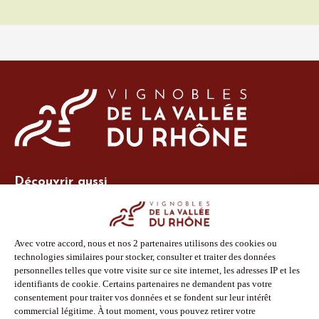
Découvrir aussi
Site Vins-Rhône
Nos outils
Boutique PLV
Espace adhérent
Espace presse
Phototèque
Suivez-nous
Facebook