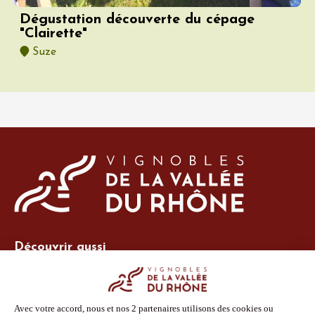
Dégustation découverte du cépage
"Clairette"
Suze
Découvrir aussi
Site Vins-Rhône
Nos outils
Boutique PLV
Espace adhérent