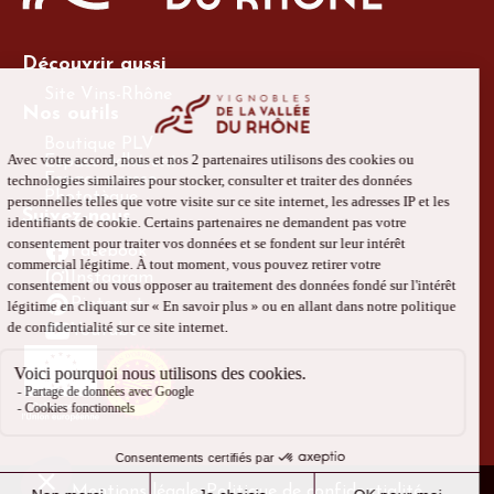
Découvrir aussi
Site Vins-Rhône
Nos outils
Boutique PLV
Espace adhérent
Espace presse
Phototèque
Suivez-nous
Facebook
Instagram
Pinterest
Youtube
Mentions légales
Politique de confidentialité