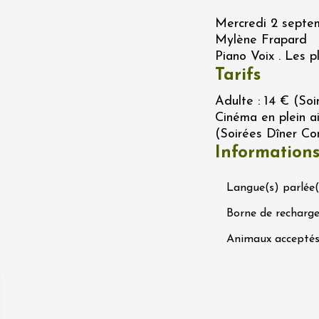
Mercredi 2 septem
Mylène Frapard
Piano Voix . Les p
Tarifs
Adulte : 14 € (Soi
t 2026
Cinéma en plein ai
Chant / Chanson
Oenologie
(Soirées Dîner Con
terroir
 Arts et Vigne
Information
 Programme du
8 août - NUIT
Langue(s) parlée(
ORCHES
on-en-Diois
Borne de recharge
3:55
Animaux accepté
t 2026
Gastronomie
Pistou à la Cave de
ntoux
sur-Auzon
00:00