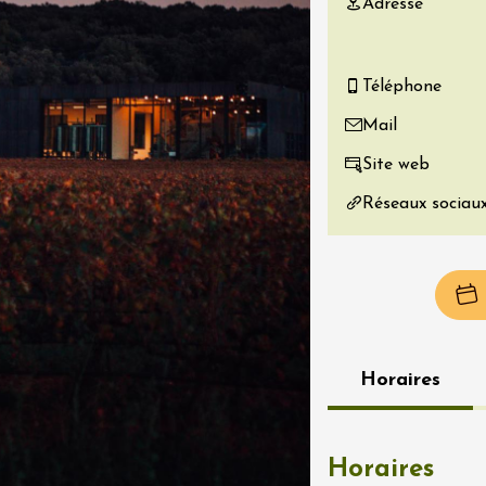
Adresse
re, un vin à
r
tras
Téléphone
:00
Mail
 2026 - 08 août 2026
Site web
Produits du terroir
Réseaux sociau
if au caveau -
 Perréal
0:30
Horaires
 2026 - 08 août 2026
Horaires