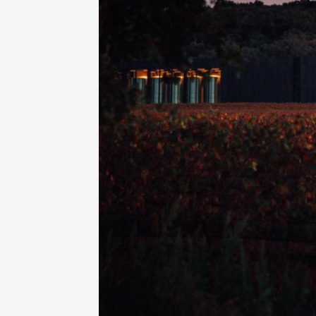
Oenologie
Une heu
l'honneu
Carpen
11:00
12
04 août
et plus
Oenologie
L'apérit
Domaine
Gargas
17:30
2
07 août
et plus
Oenologie