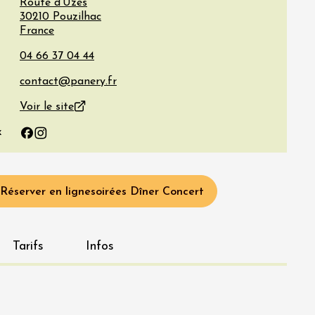
Route d'Uzès
30210
Pouzilhac
France
Voir le site
x
Facebook
Instagram
Réserver en ligne
Soirées Dîner Concert
Tarifs
Infos