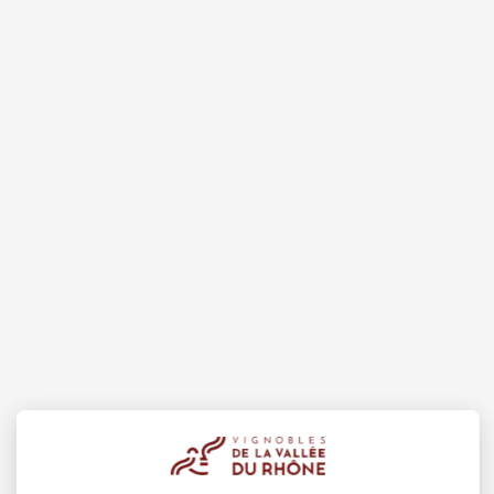
08 aoû
Artisanat
Produits du 
Festival
2026 -
samedi 
AUX T
Châtill
10:30
2
08 aoû
Soirée 
Terrave
Villes-
20:00