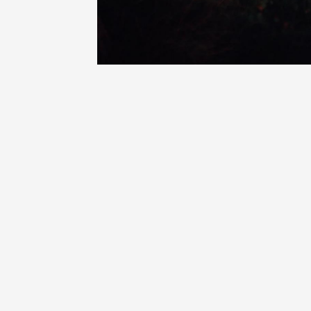
Le Bar 
Chapell
Paul Ja
Tain-l'
18:00
08 aoû
La Bod
Beaume
17:00
0
08 août
Les Soi
Domain
Sarrian
19:00
0