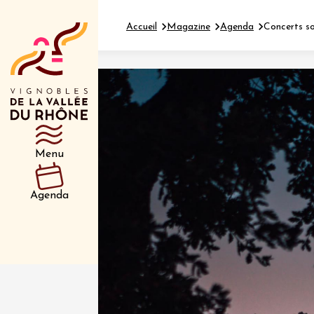
Accueil
Magazine
Agenda
Concerts so
Département
Type d’événeme
Menu
01 juil
et plus
Agenda
Oenologie
Safari 
Rover 
Fontain
Sarrian
04 juil
2026 et