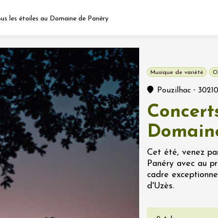
us les étoiles au Domaine de Panéry
Fermer l'agenda
Musique de variété
O
nt
-
Pouzilhac
3021
Concerts
let 2026 - 31 août 2026
Domaine
Viticole en Land
Cet été, venez par
au domaine
Panéry avec au pr
e du Clos
cadre exceptionne
s
d'Uzès.
let 2026 - 01 septembre
 plus