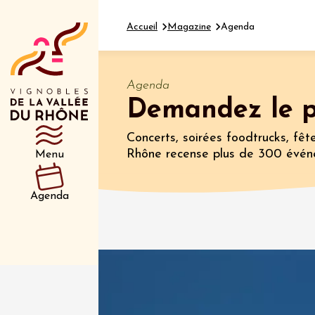
Accueil
Magazine
Agenda
Agenda
Demandez le 
Département
Type d’événeme
Concerts, soirées foodtrucks, fête
Rhône recense plus de 300 évén
Menu
01 juil
et plus
Agenda
Oenologie
Safari 
Rover 
Fontain
Sarrian
04 juil
2026 et