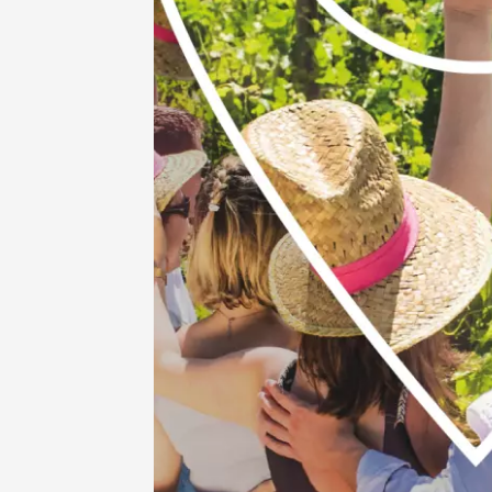
Vaison
09:00
06 août
Escapa
domaine
Saint-G
09:00