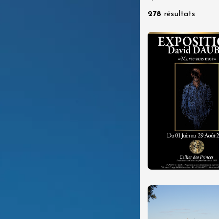
re, un vin à
278
résultats
r
tras
:00
 2026 - 08 août 2026
Produits du terroir
if au caveau -
 Perréal
0:30
 2026 et plus
Oenologie
e aux jardins
n