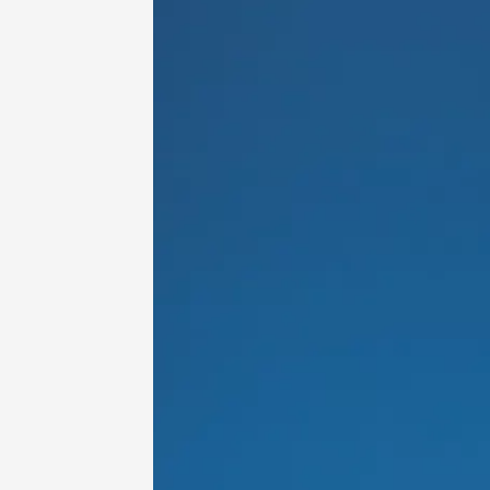
Oenologie
Une heu
l'honneu
Carpen
11:00
12
04 août
et plus
Oenologie
L'apérit
Domaine
Gargas
17:30
2
06 août
Un verr
Avigno