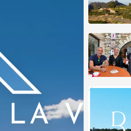
0:30
 2026 et plus
Oenologie
en trott électrique
rain dans les
es - Terre de Syrah
Hermitage
1:30
 2026 et plus
Oenologie
dis Tchin au
 Fontaine du Clos
s
2:30
 2026 et plus
Oenologie
terroir
uidée et