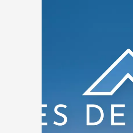
18:30
2
06 août
Balade 
tout ter
vignobl
Tain-l'
09:30
1
06 août
Les Jeu
Domaine
Sarrian
19:00
2
06 août
Historique
Produits du 
Visite g