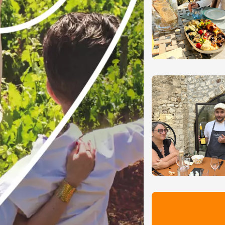
-la-Romaine
12:00
 2026 et plus
Oenologie
des gourmandes au
 Clavel
ervais
12:00