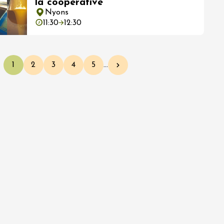
la coopérative
Nyons
11:30
12:30
1
2
3
4
5
…
Page courante
Page
Page
Page
Page
Page suivante