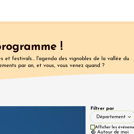
Fermer l'agenda
programme !
nt
s et festivals... l'agenda des vignobles de la vallée du
ements par an, et vous, vous venez quand ?
let 2026 - 31 août 2026
Viticole en Land
au domaine
e du Clos
Filtrer par
s
Département
Département
let 2026 - 01 septembre
Afficher les événem
 plus
Autour de moi