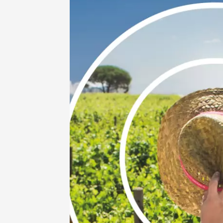
dégusta
Tourelle
Beaucai
17:00
1
06 aoû
Oenologie
Les col
Bourdic
19:00
06 août
L'oeno-