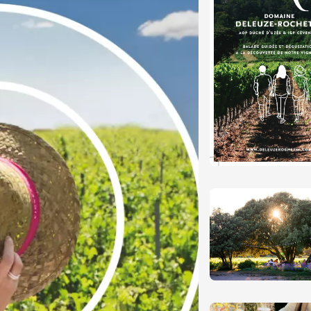
tion au Mas des
s
re
8:30
t 2026
Produits du terroir
DJ
linades
 2026 et plus
Oenologie
sophrologie