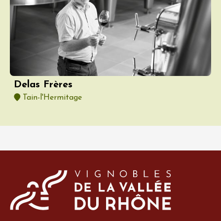
Delas Frères
Tain-l'Hermitage