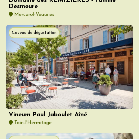
Domaine des REMIZIERES - Famille
Desmeure
Mercurol-Veaunes
Caveau de dégustation
Vineum Paul Jaboulet Aîné
Tain-l'Hermitage