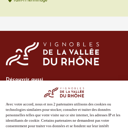
Tain-l'Hermitage
Découvrir aussi
Site Vins-Rhône
Nos outils
Boutique PLV
Espace adhérent
Espace presse
Phototèque
Suivez-nous
Facebook