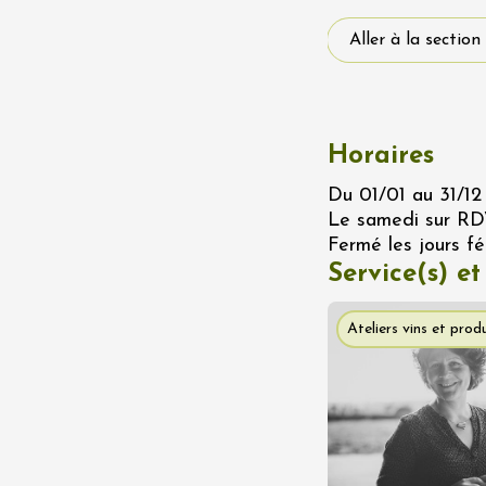
 Terres de Syrah
Aller à la section
n-sur-Rhône
 2026 et plus
Oenologie
igne au Château
Horaires
rgues du Grès
re
Du 01/01 au 31/12 
Le samedi sur RD
Fermé les jours fér
 2026 - 08 août 2026
Service(s) et
Ephémère à la
Ateliers vins et produ
e de l'Hermitage -
boulet Ainé
Hermitage
 2026 et plus
Oenologie