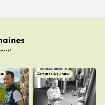
maines
ement !
ion
Caveau de dégustation