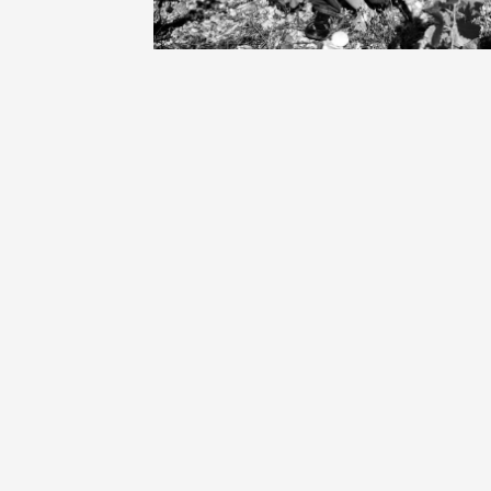
Oenologie
Une heu
l'honneu
Carpen
11:00
12
04 août
et plus
Oenologie
L'apérit
Domaine
Gargas
17:30
2
07 août
Apéro su
fromage