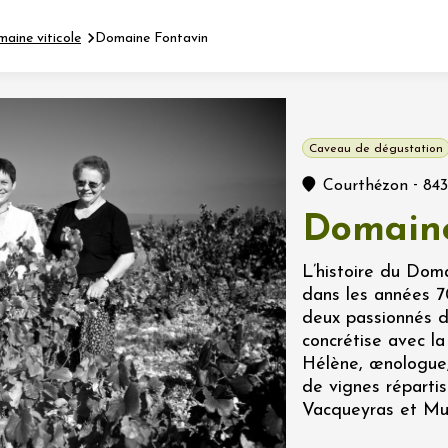
maine viticole
Domaine Fontavin
Fermer l'agenda
Caveau de dégustation
nt
-
Courthézon
84
Domaine
let 2026 - 31 août 2026
L’histoire du Dom
dans les années 7
Viticole en Land
deux passionnés d
au domaine
concrétise avec la 
e du Clos
Hélène, œnologue,
s
de vignes réparti
Vacqueyras et Mu
let 2026 - 01 septembre
 plus