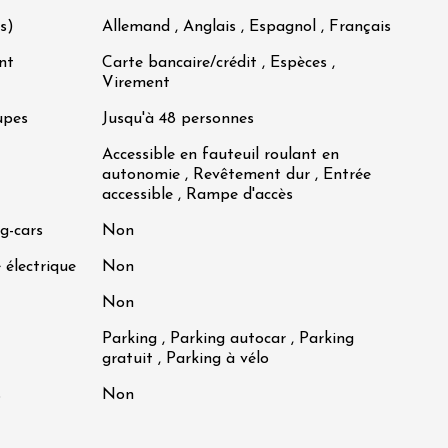
s)
Allemand , Anglais , Espagnol , Français
nt
Carte bancaire/crédit , Espèces ,
Virement
upes
Jusqu'à 48 personnes
Accessible en fauteuil roulant en
autonomie , Revêtement dur , Entrée
accessible , Rampe d'accès
g-cars
Non
 électrique
Non
Non
Parking , Parking autocar , Parking
gratuit , Parking à vélo
s
Non