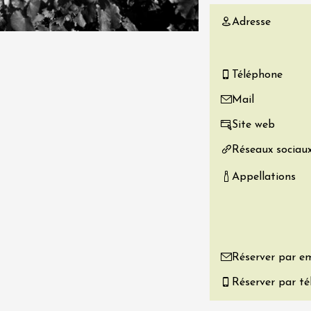
re, un vin à
Adresse
r
tras
:00
Téléphone
 2026 - 08 août 2026
Mail
Site web
Produits du terroir
if au caveau -
Réseaux sociau
 Perréal
Appellations
0:30
Réserver par em
 2026 et plus
Réserver par t
Oenologie
r l’eau « vins et
s » au fil du