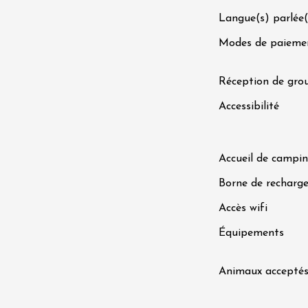
Langue(s) parlée(
Modes de paieme
t 2026
Oenologie
turnes de la cave
s Sachants
Réception de gro
2:00
Accessibilité
Accueil de campin
Borne de recharge
Accès wifi
Équipements
t 2026
Produits du terroir
"Barbecue and
Animaux accepté
- Domaine Vendome
e