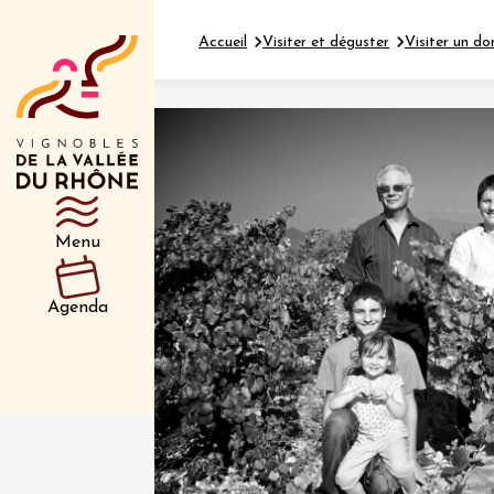
Accueil
Visiter et déguster
Visiter un do
Département
Type d’événeme
Menu
01 juil
et plus
Agenda
Oenologie
Safari 
Rover 
Fontain
Sarrian
04 juil
2026 et