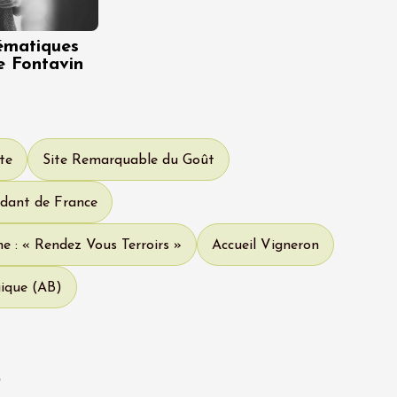
ématiques
 Fontavin
te
Site Remarquable du Goût
dant de France
e : « Rendez Vous Terroirs »
Accueil Vigneron
gique (AB)
s