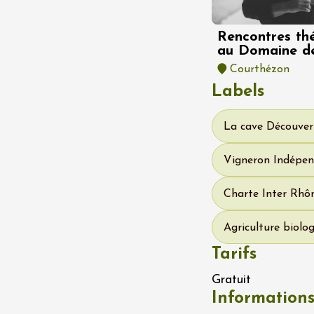
 Coquillade –
s viticole avec
tion des vins du
Rencontres th
e
au Domaine de
Courthézon
2:00
Labels
La cave Découver
Vigneron Indépen
 2026 et plus
variété
Oenologie
Charte Inter Rhôn
terroir
mprovisation
Agriculture biolo
dredis Sunset &
Tarifs
e
3:00
Gratuit
Information