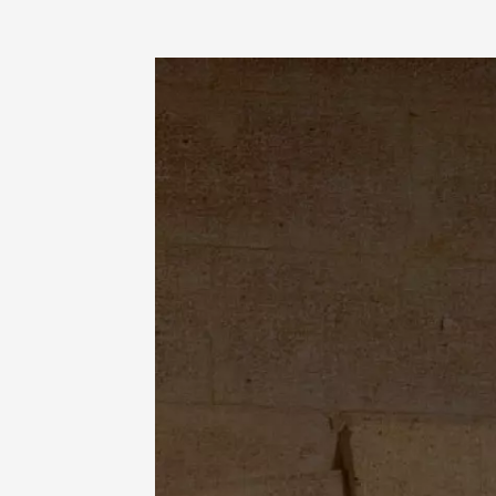
10 aoû
Sports cycli
Cyclotouris
Balade 
vignobl
Julien 
Bollène
09:00
10 aoû
Fête de
Ménerb
18:00
2