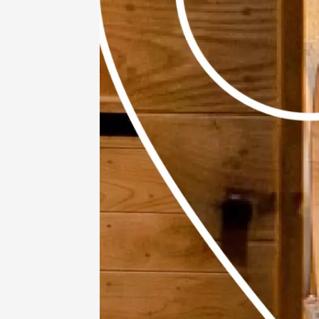
Sunsets
Lubero
La Bast
Cabrièr
18:30
11 août
Sunsets
au Chât
Villars
18:30
2
11 août
Oenologie
Sunsets
Lubero
Coffre
Pertuis
18:30
2