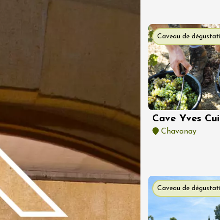
Caveau de dégustat
t 2026
Produits du terroir
s chef.fes à la
au Mas
ron
2:00
Cave Yves Cui
Chavanay
 2026
Oenologie
 Vignerons en
 au Château St
de Mejans
Caveau de dégustat
t