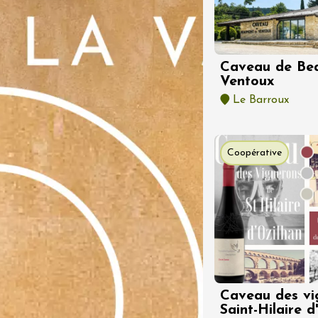
 2026 et plus
Oenologie
 Vignerons en
n au Château La
Caveau de Be
Ventoux
Le Barroux
 2026
Oenologie
f Vigneron au
'art sacré
Coopérative
int-Esprit
Caveau des vi
Saint-Hilaire d
 2026
Oenologie