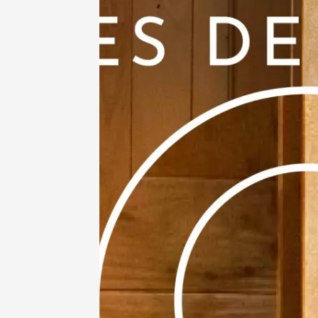
11 août
Sunsets
Lubero
Verrerie
Puget
18:30
11 août
Apériti
Musée d
Pont-Sa
18:00
11 août