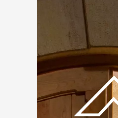
10 aoû
Oenologie
Dîner de
Combe 
Mormoi
19:00
2
11 août
Sunsets
Luberon
Pierre 
Puyver
18:30