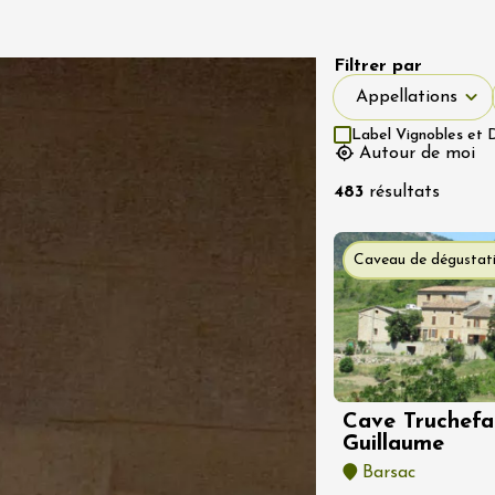
Filtrer par
Appellations
t 2026
Appellations
stes
Oenologie
Label Vignobles et 
me
Autour de moi
à vélo dans les
es du domaine
483
résultats
de l'Embisque
12:00
Caveau de dégustat
t 2026
Oenologie
s vins du Luberon
es
2:00
Cave Truchefau
Guillaume
Barsac