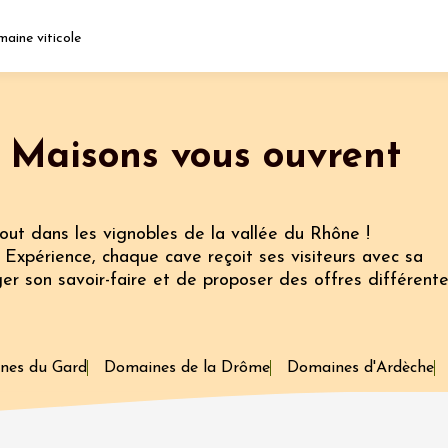
maine viticole
Fermer l'agenda
 Maisons vous ouvrent
nt
tout dans les vignobles de la vallée du Rhône !
t 2026
Expérience, chaque cave reçoit ses visiteurs avec sa
e
Oenologie
ger son savoir-faire et de proposer des offres différent
que
 Rosé
2:00
nes du Gard
Domaines de la Drôme
Domaines d'Ardèche