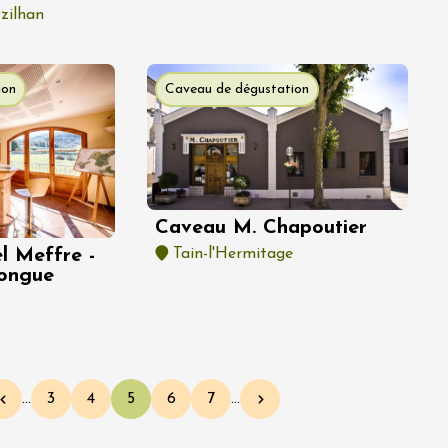
zilhan
ion
Caveau de dégustation
Caveau M. Chapoutier
l Meffre -
Tain-l'Hermitage
ongue
…
3
4
5
6
7
…
Page précédente
Page
Page
Page courante
Page
Page
Page suivante