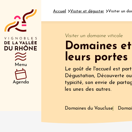
Accueil
Visiter et déguster
Visiter un do
Visiter un domaine viticole
Domaines et
Département
Type d’événeme
leurs portes
Menu
Le goût de l'accueil est par
10 aoû
Dégustation, Découverte ou 
Gastronomi
Agenda
typicité, son envie de parta
Divers musi
les unes des autres.
Visan à
Visan
19:00
2
Domaines du Vaucluse
Domai