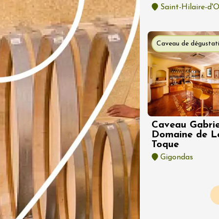
 Vignerons en
Saint-Hilaire-d'O
n au Domaine de
idonne
es-d'Avignon
Caveau de dégustat
 2026
Oenologie
 Vignerons 2026
eau Saint Pons
2:00
Caveau Gabrie
Domaine de L
 2026
Toque
Produits du terroir
Gigondas
 vignerons en
n au Domaine du
Pagination
1:30