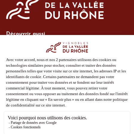
Découvrir aussi
Site Vins-Rhône
Nos outils
Boutique PLV
Espace adhérent
Espace presse
Phototèque
Suivez-nous
Facebook
Instagram
Pinterest
Youtube