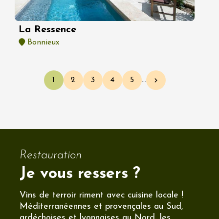
La Ressence
Bonnieux
Pagination
1
2
3
4
5
…
Page courante
Page
Page
Page
Page
Page suivante
Restauration
Je vous ressers ?
Vins de terroir riment avec cuisine locale !
Méditerranéennes et provençales au Sud,
ardéchoises et lyonnaises au Nord, les