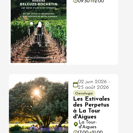
09:30
12:00
02 juin 2026 -
25 août 2026
Oenologie
Les Estivales
des Perpetus
à La Tour
d'Aigues
La Tour-
d'Aigues
17:00
21:00