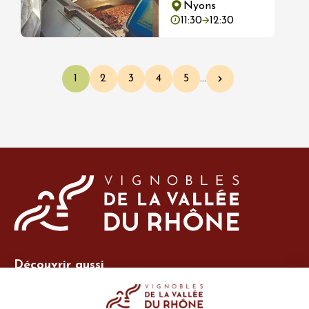
Nyons
11:30
12:30
Pagination
1
2
3
4
5
…
Page courante
Page
Page
Page
Page
Page suivante
Découvrir aussi
Site Vins-Rhône
Nos outils