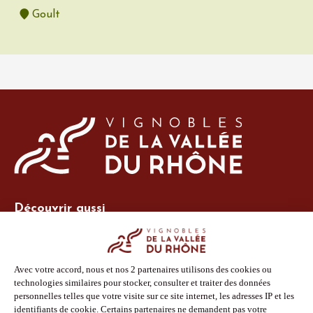
Goult
Découvrir aussi
Site Vins-Rhône
Nos outils
Boutique PLV
Espace adhérent
Espace presse
Phototèque
Suivez-nous