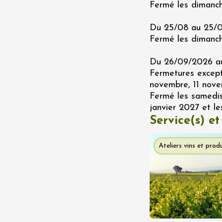
Fermé les dimanche
Du 25/08 au 25/0
Fermé les dimanch
Du 26/09/2026 au
Fermetures excepti
t 2026
novembre, 11 nov
Chant / Chanson
Oenologie
terroir
Fermé les samedi
 Arts et Vigne
janvier 2027 et les
 Programme du
Service(s) et
8 août - NUIT
ORCHES
on-en-Diois
Ateliers vins et produ
3:55
t 2026
Gastronomie
Pistou à la Cave de
ntoux
sur-Auzon
00:00