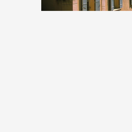
Oenologie
Une heu
l'honneu
Carpen
11:00
12
04 août
et plus
Oenologie
L'apérit
Domaine
Gargas
17:30
2
07 août
et plus
Oenologie