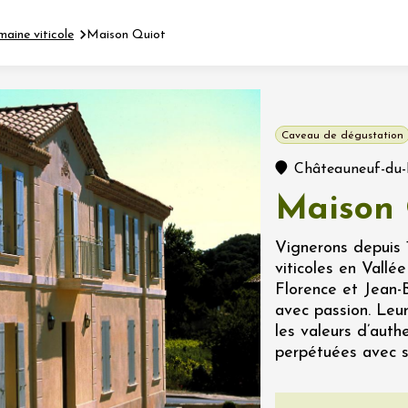
maine viticole
Maison Quiot
Fermer l'agenda
Caveau de dégustation
nt
Châteauneuf-du
Maison 
let 2026 - 31 août 2026
Vignerons depuis 1
viticoles en Vallé
Viticole en Land
Florence et Jean-
au domaine
avec passion. Leur
e du Clos
les valeurs d’auth
s
perpétuées avec so
let 2026 - 01 septembre
 plus