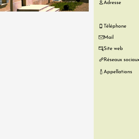
Adresse
re, un vin à
r
tras
Téléphone
:00
Mail
 2026 - 08 août 2026
Site web
Produits du terroir
Réseaux sociau
if au caveau -
 Perréal
Appellations
0:30
 2026 - 08 août 2026