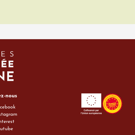
ez-nous
cebook
stagram
nterest
utube