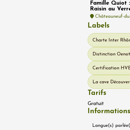
Famille Quiot :
Raisin au Verr
Châteauneuf-du
Labels
Charte Inter Rhôn
Distinction Oeno
t 2026
Produits du terroir
Certification HV
ée Camille &
La cave Découver
ne
Tarifs
Gratuit
Information
Langue(s) parlée(