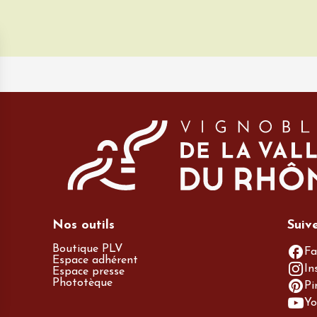
Nos outils
Suiv
Boutique PLV
Fa
Espace adhérent
In
Espace presse
Phototèque
Pi
Yo