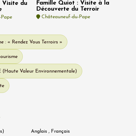
Famille Quiot : Visite à la
 Visite du
Découverte du Terroir
e
Châteauneuf-du-Pape
-Pape
e : « Rendez Vous Terroirs »
tourisme
E (Haute Valeur Environnementale)
te
s
s)
Anglais , Français