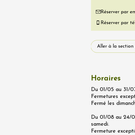
Ephémère à la
e de l'Hermitage -
Réserver par em
boulet Ainé
Réserver par t
Hermitage
t 2026
Oenologie
Aller à la section
éga du Muscat
s-de-Venise
1:00
Horaires
Du 01/05 au 31/07
 2026 et plus
rées Jomy au
Fermetures excepti
e de Chantegut
Fermé les dimanche
s
1:00
Du 01/08 au 24/08
samedi.
Fermeture exceptio