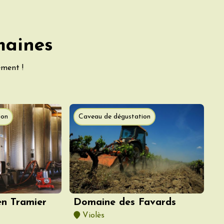
maines
ement !
ion
Caveau de dégustation
Domaine des Favards
n Tramier
Violès