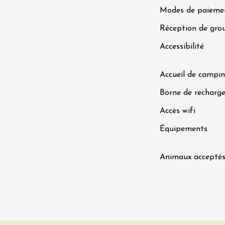
Modes de paieme
 2026 et plus
Réception de gro
Produits du terroir
 vins et
Accessibilité
eries au Domaine
nne École
res
Accueil de campin
Borne de recharge
Accès wifi
Équipements
Animaux accepté
da