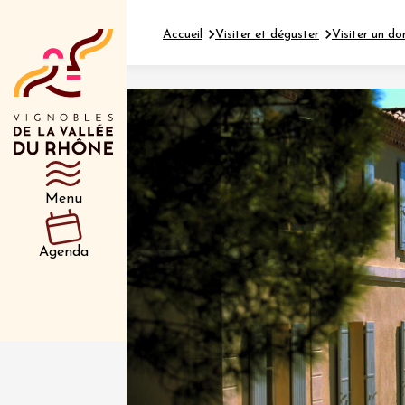
Accueil
Visiter et déguster
Visiter un do
Département
Type d’événeme
Menu
01 juil
et plus
Agenda
Oenologie
Safari 
Rover 
Fontain
Sarrian
04 juil
2026 et