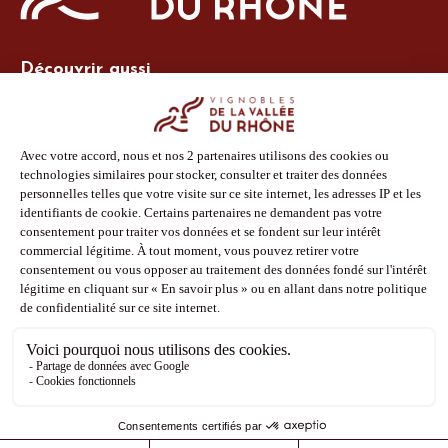
Découvrir aussi
Site Vins-Rhône
Nos outils
Boutique PLV
Espace adhérent
Espace presse
Phototèque
Suivez-nous
Facebook
Instagram
Pinterest
Youtube