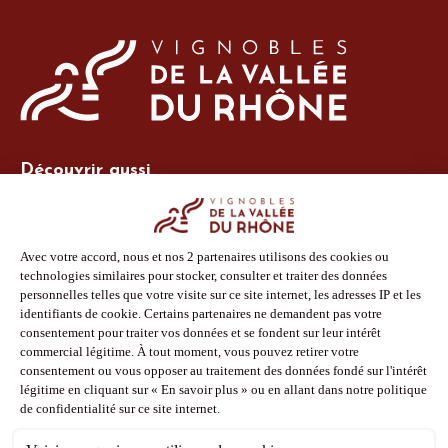
Découvrir aussi
Site Vins-Rhône
Nos outils
Boutique PLV
Espace adhérent
Espace presse
Phototèque
Suivez-nous
Facebook
Instagram
Pinterest
Youtube