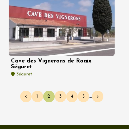
Cave des Vignerons de Roaix
Séguret
Séguret
Pagination
1
2
3
4
5
…
Page précédente
Page
Page courante
Page
Page
Page
Page suivante