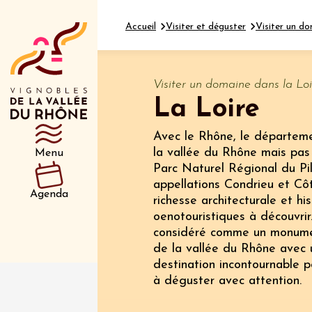
Accueil
Visiter et déguster
Visiter un do
Visiter un domaine dans la Loi
La Loire
Département
Type d’événeme
Avec le Rhône, le départemen
la vallée du Rhône mais pas 
Menu
Parc Naturel Régional du Pil
06 août
appellations Condrieu et Cô
Balade 
Agenda
richesse architecturale et h
tout ter
vignobl
oenotouristiques à découvrir
Tain-l'
considéré comme un monument
09:30
1
de la vallée du Rhône avec u
destination incontournable p
06 août
à déguster avec attention.
Les Jeu
Domaine