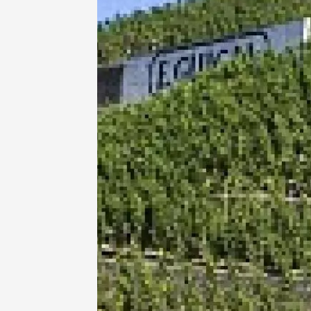
Oenologie
Produits du 
Afterwo
Sylla
Apt
18:30
2
06 aoû
Bio
Musiqu
Divers musi
Les Apé
Bastet
Sabran
19:00
0
06 aoû