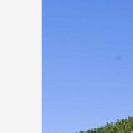
06 août
L'oeno-
Vaison
09:00
06 août