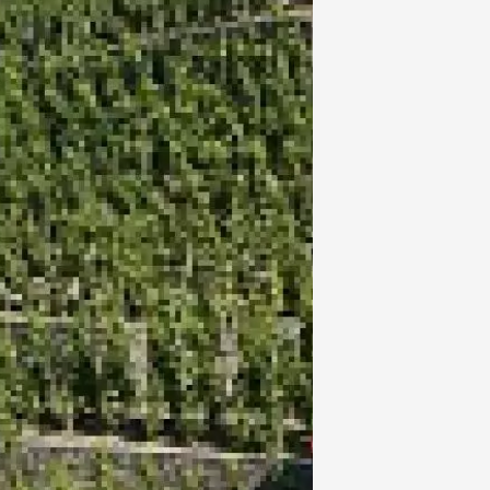
Divers musique
terroir
DJ
rks à la Cave de
1:30
t 2026
e de variété
Oenologie
que
Biérologie
Estives
ros du Château de
1:00
t 2026