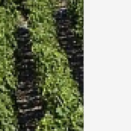
t 2026
Oenologie
DJ
rosé au domaine
uve
0:00
da