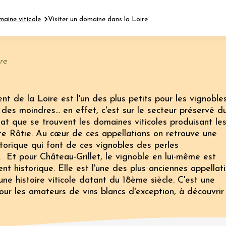
maine viticole
Visiter un domaine dans la Loire
Fermer l'agenda
re
nt
t de la Loire est l'un des plus petits pour les vignoble
des moindres... en effet, c'est sur le secteur préservé d
at que se trouvent les domaines viticoles produisant le
 2026 et plus
Oenologie
te Rôtie. Au cœur de ces appellations on retrouve une
en trott électrique
istorique qui font de ces vignobles des perles
rain dans les
es - Terre de Syrah
. Et pour Château-Grillet, le vignoble en lui-même est
Hermitage
 historique. Elle est l'une des plus anciennes appellat
1:30
ne histoire viticole datant du 18ème siècle. C'est une
our les amateurs de vins blancs d'exception, à découvrir
 2026 et plus
Oenologie
dis Tchin au
 Fontaine du Clos