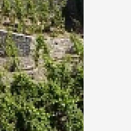
Chant / Chanson
Oenologie
terroir
 Arts et Vigne
 programme du
 août et NUIT DES
ONS
on-en-Diois
3:00
 2026 et plus
Agriculture
terroir
ecue Vigneron
4:00