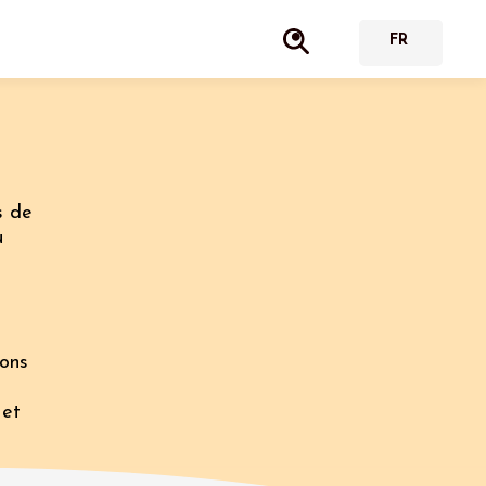
s de
u
s
ions
 et