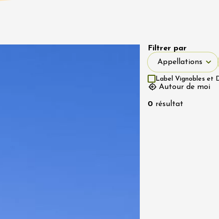
s
2:30
Filtrer par
 2026 et plus
Appellations
Oenologie
Appellations
terroir
uidée et
Label Vignobles et 
Autour de moi
tion au Mas des
s
0
résultat
re
8:30
t 2026
Produits du terroir
DJ
linades