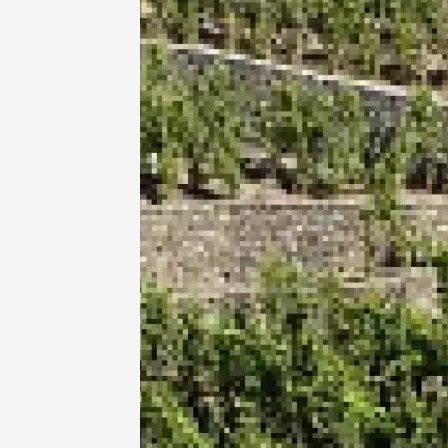
Artisanat
Produits du 
Festival
2026 -
jeudi 6
CABAN
Châtill
10:30
2
06 août
Oenologie
Produits du 
Le Barb
Nyons
12:30
1