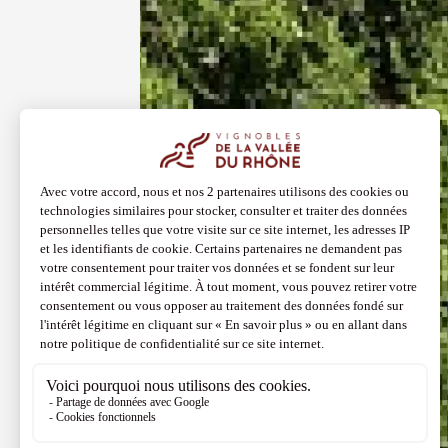
06 aoû
Soirée 
Alloïs
Casene
19:30
0
Voir tout l'agen