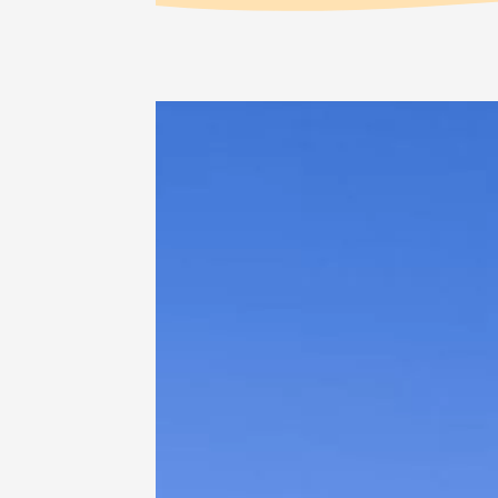
Sarrian
19:00
2
06 août
Historique
Produits du 
Visite g
dégusta
Tourelle
Beaucai
17:00
1
06 aoû
Oenologie
Les col
Bourdic
19:00