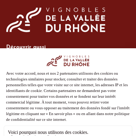
Découvrir aussi
Site Vins-Rhône
Nos outils
Boutique PLV
Espace adhérent
Espace presse
Phototèque
Suivez-nous
Facebook
Instagram
Pinterest
Youtube