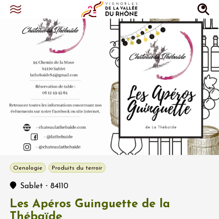
Oenologie
Produits du terroir
-
Sablet
84110
Les Apéros Guinguette de la
Thébaïde