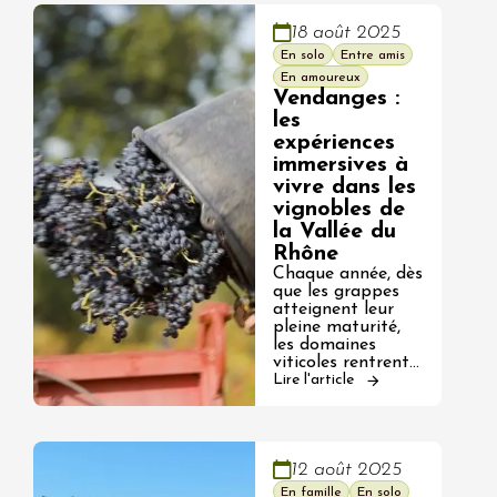
18 août 2025
En solo
Entre amis
En amoureux
Vendanges :
les
expériences
immersives à
vivre dans les
vignobles de
la Vallée du
Rhône
Chaque année, dès
que les grappes
atteignent leur
pleine maturité,
les domaines
viticoles rentrent…
Lire l'article
12 août 2025
En famille
En solo