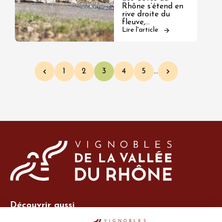
Rhône s’étend en
rive droite du
fleuve,…
Lire l'article
Pagination
1
2
3
4
5
…
Page précédente
Page
Page
Page courante
Page
Page
Page suivante
Découvrir aussi
Site Vins-Rhône