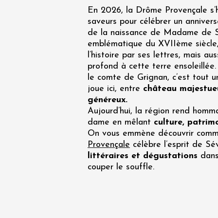
Oenologie
En 2026, la Drôme Provençale s’
Une heu
saveurs pour célébrer un annivers
l'honneu
de la naissance de Madame de S
Carpen
emblématique du XVIIème siècle
11:00
12
l’histoire par ses lettres, mais a
profond à cette terre ensoleillée
04 août
et plus
le comte de Grignan, c’est tout u
joue ici, entre
château majestue
Oenologie
L'apérit
généreux.
Domaine
Aujourd’hui, la région rend hom
Gargas
dame en mêlant
culture, patri
17:30
2
On vous emmène découvrir comm
Provençale
célèbre l’esprit de Sé
littéraires et dégustations
dans
couper le souffle.
06 août
Un verr
Avigno