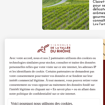
Clairet
pour se
délicat
arôme
gourma
connaî
Lire l'ar
Accueil
Madame de Sévigné : la Drôme Pro
Accueil
Madame de Sévigné : la Drôme Pro
Découvrir aussi