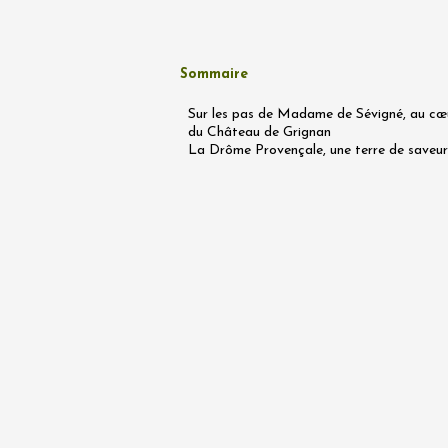
18:30
2
06 août
Sommaire
Balade 
tout ter
Sur les pas de Madame de Sévigné, au cœ
vignobl
du Château de Grignan
La Drôme Provençale, une terre de saveur
Tain-l'
09:30
1
06 août
Les Jeu
Domaine
Sarrian
19:00
2
06 août
Historique
Produits du 
Visite g