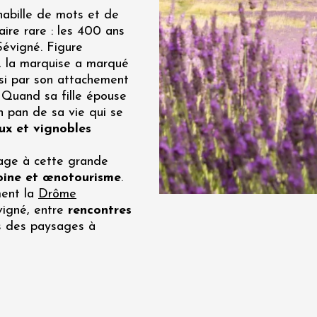
habille de mots et de
re, un vin à
aire rare : les 400 ans
r
évigné. Figure
tras
, la marquise a marqué
:00
ussi par son attachement
. Quand sa fille épouse
 2026 - 08 août 2026
n pan de sa vie qui se
ux et vignobles
Produits du terroir
if au caveau -
 Perréal
mage à cette grande
moine et œnotourisme
.
0:30
ent la
Drôme
vigné, entre
rencontres
 des paysages à
 2026 et plus
Oenologie
e aux jardins
n