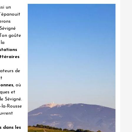
si un
s’épanouit
nerons
 Sévigné
 l’on goûte
la
stations
ttéraires
mateurs de
nt
ronnes
, où
ques et
de Sévigné.
-la-Rousse
uvrent
 dans les