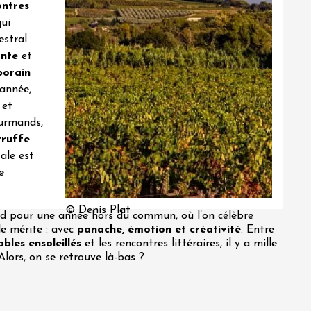
ontres
ui
stral.
ante
et
porain
’année,
 et
ourmands,
truffe
ale est
e
© Denis Plat
d pour une année hors du commun, où l’on célèbre
e mérite : avec
panache, émotion et créativité
. Entre
obles ensoleillés
et les rencontres littéraires, il y a mille
Alors, on se retrouve là-bas ?