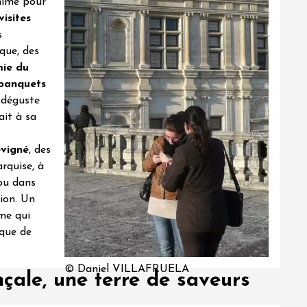
anime pour
visites
s
que, des
mie du
banquets
n déguste
ait à sa
évigné
, des
rquise, à
ou dans
gion. Un
me qui
 que de
© Daniel VILLAFRUELA
ale, une terre de saveurs