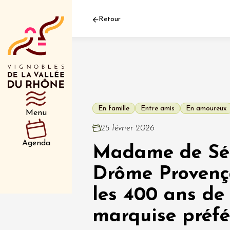
Retour
Département
Type d’événeme
En famille
Entre amis
En amoureux
Menu
01 juil
25 février 2026
et plus
Agenda
Madame de Sév
Oenologie
Safari 
Rover 
Drôme Provença
Fontain
Sarrian
les 400 ans de
marquise préfé
04 juil
2026 et