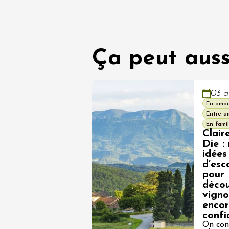
Ça peut auss
03 a
En amo
Entre a
En famil
Clair
Die :
idées
d’esc
pour
décou
vigno
enco
confi
On con