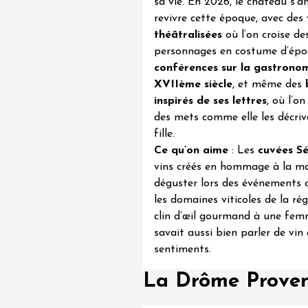
tion au Mas des
sa vie. En 2026, le château s’
s
revivre cette époque, avec des
re
théâtralisées
où l’on croise de
8:30
personnages en costume d’épo
conférences sur la gastrono
 2026 et plus
Oenologie
XVIIème siècle
, et même des
sophrologie
inspirés de ses lettres
, où l’o
-la-Romaine
des mets comme elle les décriv
12:00
fille.
Ce qu’on aime
: Les
cuvées S
vins créés en hommage à la ma
déguster lors des événements 
les domaines viticoles de la ré
clin d’œil gourmand à une fem
savait aussi bien parler de vin
sentiments.
La Drôme Provenç
 2026 et plus
Oenologie
des gourmandes au