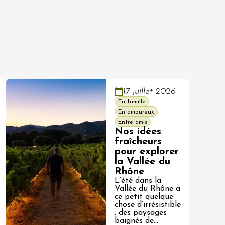
17 juillet 2026
En famille
En amoureux
Entre amis
Nos idées
fraîcheurs
pour explorer
la Vallée du
Rhône
L’été dans la
Vallée du Rhône a
ce petit quelque
chose d’irrésistible
: des paysages
baignés de…