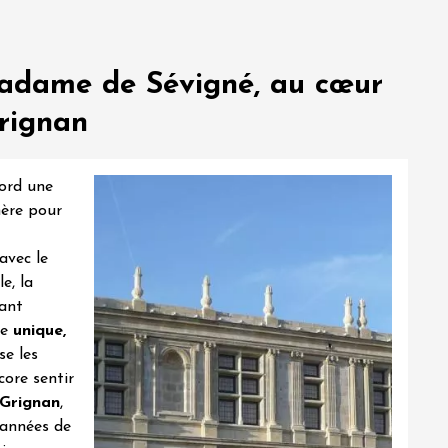
Madame de Sévigné, au cœur
rignan
ord une
mère pour
avec le
e, la
nant
ce
unique,
se les
core sentir
 Grignan
,
 années de