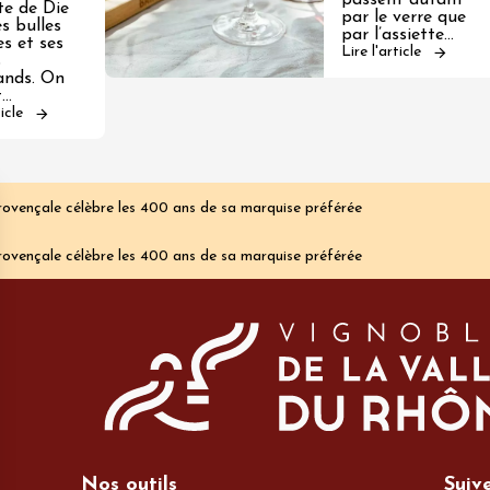
passent autant
te de Die
par le verre que
s bulles
par l’assiette…
es et ses
Lire l'article
s
nds. On
t…
ticle
vençale célèbre les 400 ans de sa marquise préférée
vençale célèbre les 400 ans de sa marquise préférée
Nos outils
Suiv