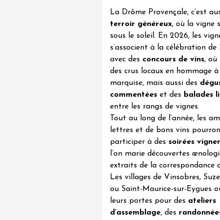
 Clavel
La Drôme Provençale, c’est aus
ervais
12:00
terroir généreux
, où la vigne 
sous le soleil. En 2026, les vig
s’associent à la célébration de
avec des
concours de vins
, où
des crus locaux en hommage à 
marquise, mais aussi des
dégu
commentées
et des
balades li
entre les rangs de vignes.
Tout au long de l’année, les a
 2026 et plus
lettres et de bons vins pourro
Divers musique
participer à des
soirées vigne
terroir
DJ
rks à la Cave de
l’on marie découvertes œnologi
extraits de la correspondance 
Les villages de
Vinsobres
,
Suze
1:30
ou
Saint-Maurice-sur-Eygues
o
leurs portes pour des
ateliers
d’assemblage
, des
randonnées