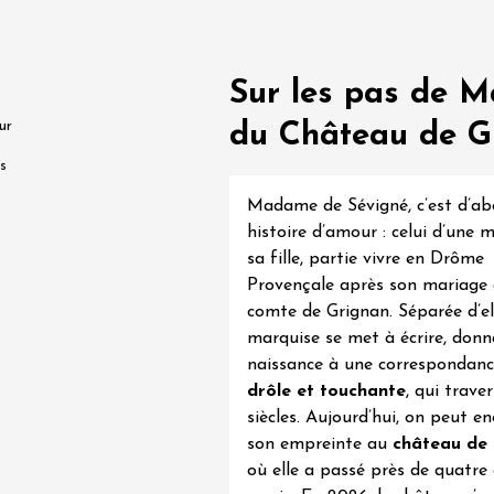
0:30
 2026 et plus
Oenologie
Sur les pas de 
en trott électrique
rain dans les
ur
du Château de G
es - Terre de Syrah
s
Hermitage
1:30
Madame de Sévigné, c’est d’ab
histoire d’amour : celui d’une 
 2026 et plus
Oenologie
sa fille, partie vivre en Drôme
dis Tchin au
Provençale après son mariage 
 Fontaine du Clos
comte de Grignan. Séparée d’ell
s
2:30
marquise se met à écrire, don
naissance à une correspondan
drôle et touchante
, qui traver
 2026 et plus
siècles. Aujourd’hui, on peut en
Oenologie
son empreinte au
château de
terroir
où elle a passé près de quatre
uidée et