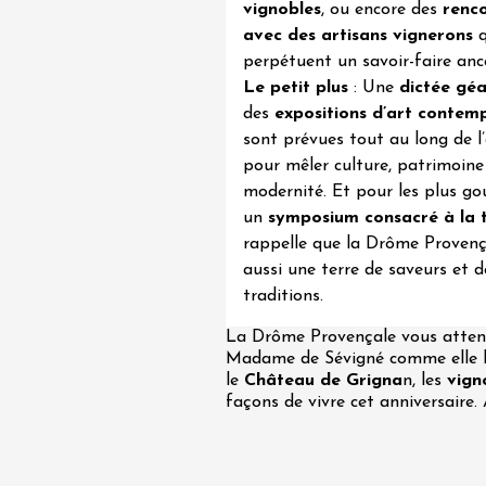
vignobles
, ou encore des
renc
avec des artisans vignerons
q
perpétuent un savoir-faire ance
Le petit plus
: Une
dictée gé
des
expositions d’art contem
sont prévues tout au long de l
pour mêler culture, patrimoine
da
modernité. Et pour les plus g
un
symposium consacré à la 
rappelle que la Drôme Provenç
aussi une terre de saveurs et d
traditions.
La Drôme Provençale vous atten
Madame de Sévigné comme elle l
le
Château de Grigna
n, les
vign
façons de vivre cet anniversaire. 