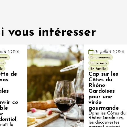
i vous intéresser
oût 2026
29 juillet 2026
ureux
En amoureux
mis
Entre amis
le
En famille
ette de
Cap sur les
 nos
Côtes du
Rhône
ales
Gardoises
pour une
vrir ce
virée
ble
gourmande
re
Dans les Côtes du
Rhône Gardoises,
dentiel
les découvertes
naît la