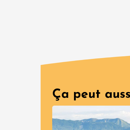
19:30
2
Voir tout l'agen
Ça peut auss