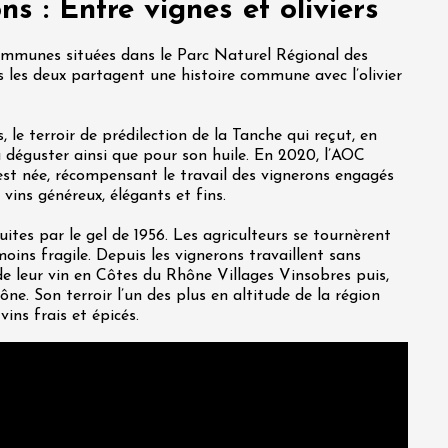
s : Entre vignes et oliviers
mmunes situées dans le Parc Naturel Régional des
s les deux partagent une histoire commune avec l’olivier
 le terroir de prédilection de la Tanche qui reçut, en
à déguster ainsi que pour son huile. En 2020, l’AOC
st née, récompensant le travail des vignerons engagés
 vins généreux, élégants et fins.
uites par le gel de 1956. Les agriculteurs se tournèrent
 moins fragile. Depuis les vignerons travaillent sans
e leur vin en Côtes du Rhône Villages Vinsobres puis,
e. Son terroir l’un des plus en altitude de la région
ins frais et épicés.