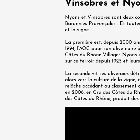
Vinsobres et Nyon
Nyons et Vinsobres sont deux co
t 2026
Oenologie
Baronnies Provençales . Et toute
turnes de la cave
et la vigne.
s Sachants
La première est, depuis 2000 ans,
2:00
1994, l’AOC pour son olive noire 
Côtes du Rhône Villages Nyons e
sur ce terroir depuis 1925 et leurs
La seconde vit ses oliveraies détr
alors vers la culture de la vigne,
relâche accédant au classement d
en 2006, en Cru des Côtes du Rhôn
des Côtes du Rhône, produit des v
t 2026
Produits du terroir
"Barbecue and
- Domaine Vendome
e