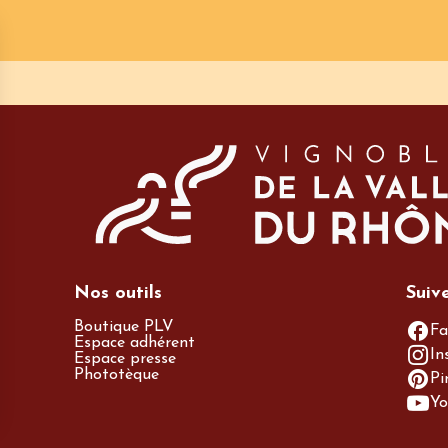
Nos outils
Suiv
Boutique PLV
Fa
Espace adhérent
In
Espace presse
Phototèque
Pi
Yo