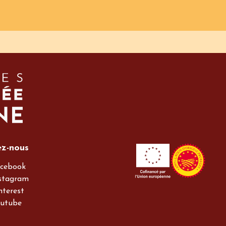
ez-nous
cebook
stagram
nterest
utube