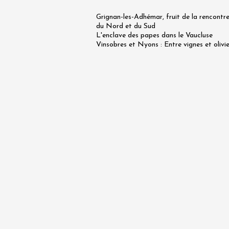
Rhône -
Grignan-les-Adhémar, fruit de la rencontr
Tourno
du Nord et du Sud
19:45
L'enclave des papes dans le Vaucluse
Vinsobres et Nyons : Entre vignes et olivie
07 août
Apéri'V
des Mou
Beaucai
11:00
07 août
et plus
Oenologie
Le Bar 
Chapell
Paul Ja
Tain-l'
18:00
07 août