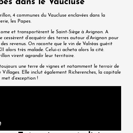
pes dans le Vaucluse
Grillon, 4 communes du Vaucluse enclavées dans la
erie, les Papes.
 Rome et transportèrent le Saint-Siège à Avignon. A
e cessèrent d’acquérir des terres autour d’Avignon pour
 des revenus. On raconte que le vin de Valréas guérit
 alors très malade. Celui-ci acheta alors la cité.
llon virent agrandir leur territoire.
 toujours une terre de vignes et notamment le terroir de
llages. Elle inclut également Richerenches, la capitale
 met d’exception !