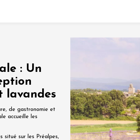
Fermer l'agenda
nt
le : Un
let 2026 - 31 août 2026
ception
et lavandes
Viticole en Land
au domaine
e du Clos
ure, de gastronomie et
s
e accueille les
let 2026 - 01 septembre
s situé sur les Préalpes,
 plus