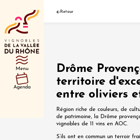
Retour
Département
Type d’événeme
Drôme Provença
Menu
01 juil
territoire d'ex
et plus
Agenda
Oenologie
entre oliviers 
Safari 
Rover 
Fontain
Région riche de couleurs, de cult
Sarrian
de patrimoine, la Drôme provençal
vignobles de 11 vins en AOC.
04 juil
S’ils ont en commun un terroir frai
2026 et