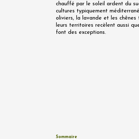
chauffé par le soleil ardent du s
Oenologie
Une heu
cultures typiquement méditerran
l'honneu
oliviers, la lavande et les chênes
Carpen
leurs territoires recèlent aussi qu
11:00
12
font des exceptions.
04 août
et plus
Oenologie
L'apérit
Domaine
Gargas
17:30
2
07 août
Apéro su
Sommaire
fromage