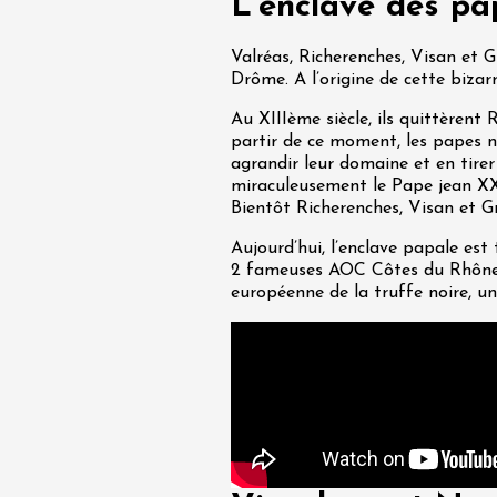
L'enclave des pa
 Coquillade –
s viticole avec
tion des vins du
Valréas, Richerenches, Visan et 
e
Drôme. A l’origine de cette bizarr
2:00
Au XIIIème siècle, ils quittèrent
partir de ce moment, les papes n
agrandir leur domaine et en tirer
miraculeusement le Pape jean XXII
Bientôt Richerenches, Visan et Gri
Aujourd’hui, l’enclave papale est
2 fameuses AOC Côtes du Rhône Vi
 2026 et plus
européenne de la truffe noire, un
variété
Oenologie
terroir
mprovisation
dredis Sunset &
e
3:00