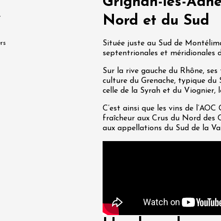
Grignan-les-Adhé
 Terres de Syrah
e
Nord et du Sud
n-sur-Rhône
rs
Située juste au Sud de Montélima
septentrionales et méridionales 
 2026 et plus
Oenologie
igne au Château
Sur la rive gauche du Rhône, ses 
rgues du Grès
culture du Grenache, typique du 
re
celle de la Syrah et du Viognier
C’est ainsi que les vins de l’AOC
 2026 - 08 août 2026
fraîcheur aux Crus du Nord des 
aux appellations du Sud de la Va
Ephémère à la
e de l'Hermitage -
boulet Ainé
Hermitage
 2026 et plus
Oenologie