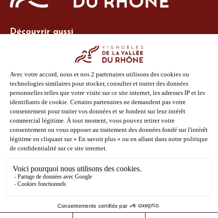
Découvrir aussi
Site Vins-Rhône
Nos outils
Boutique PLV
Espace adhérent
Espace presse
Phototèque
Suivez-nous
Facebook
Instagram
Pinterest
Youtube