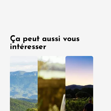
Ça peut aussi vous
intéresser
03 août
29 juille
2026
2026
En amoureux
En amoureux
Entre amis
Entre amis
En famille
En famille
Clairette
Cap sur 
de Die :
Côtes d
nos idées
Rhône
d’escales
Gardois
pour
pour un