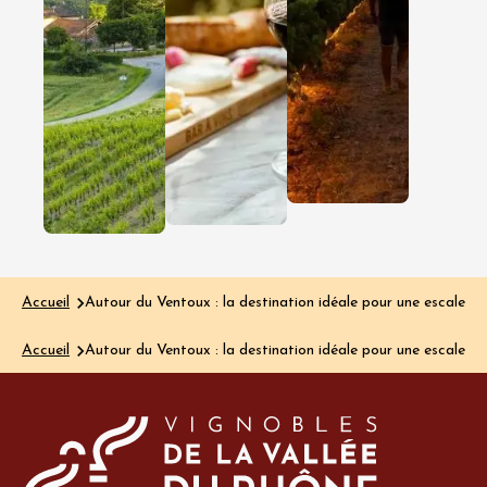
découvrir
virée
ce vignoble
gourma
encore
Dans les
Côtes du
confidentiel
Rhône
On connaît la
Gardoises, 
Clairette de
découverte
Die pour ses
passent
bulles délicates
autant par
et ses arômes
verre que 
gourmands.
l’assiette…
On connaît…
Lire l'article
Lire l'article
Accueil
Autour du Ventoux : la destination idéale pour une escale es
Accueil
Autour du Ventoux : la destination idéale pour une escale es