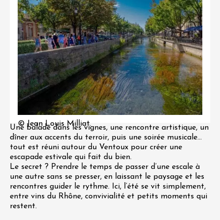
© Jean Louis Milliat.
Une balade dans les vignes, une rencontre artistique, un
dîner aux accents du terroir, puis une soirée musicale…
tout est réuni autour du Ventoux pour créer une
escapade estivale qui fait du bien.
Le secret ? Prendre le temps de passer d’une escale à
une autre sans se presser, en laissant le paysage et les
rencontres guider le rythme. Ici, l’été se vit simplement,
entre vins du Rhône, convivialité et petits moments qui
restent.