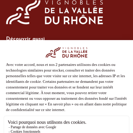
Découvrir aussi
Site Vins-Rhône
Nos outils
Boutique PLV
Espace adhérent
Espace presse
Phototèque
Suivez-nous
Facebook
Instagram
Pinterest
Youtube