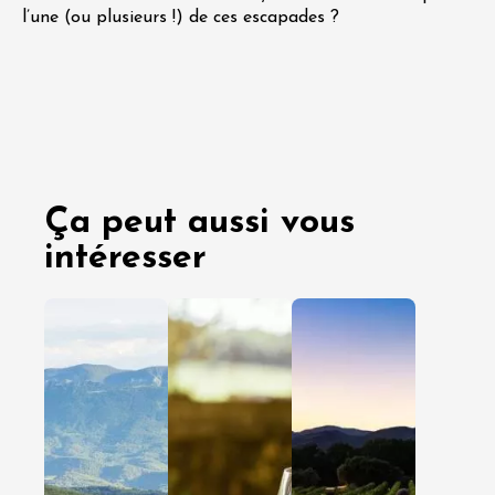
l’une (ou plusieurs !) de ces escapades ?
Ça peut aussi vous
intéresser
03 août
29 juille
2026
2026
En amoureux
En amoureux
Entre amis
Entre amis
En famille
En famille
Clairette
Cap sur 
de Die :
Côtes d
nos idées
Rhône