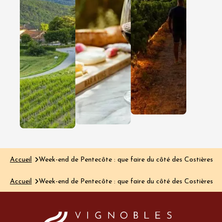
d’escales
Gardois
pour
pour un
découvrir
virée
ce vignoble
gourma
encore
Dans les
Côtes du
confidentiel
Rhône
On connaît la
Gardoises, 
Clairette de
découverte
Die pour ses
passent
bulles délicates
autant par
et ses arômes
verre que 
gourmands.
l’assiette…
On connaît…
Lire l'article
Lire l'article
Accueil
Week-end de Pentecôte : que faire du côté des Costières d
Accueil
Week-end de Pentecôte : que faire du côté des Costières d