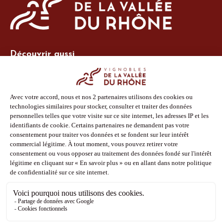
Découvrir aussi
Site Vins-Rhône
Nos outils
Boutique PLV
Espace adhérent
Espace presse
Phototèque
Suivez-nous
Facebook
Instagram
Pinterest
Youtube