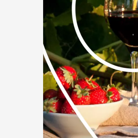
11 août
Apériti
Musée d
Pont-Sa
18:00
11 août
Complet
Vignero
Domaine
Ménerb
18:30
2