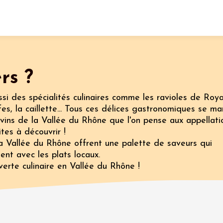
Fermer l'agenda
rs ?
nt
si des spécialités culinaires comme les ravioles de Roya
fes, la caillette... Tous ces délices gastronomiques se ma
vins de la Vallée du Rhône que l'on pense aux appellati
t 2026
tes à découvrir !
e
Oenologie
a Vallée du Rhône offrent une palette de saveurs qui
que
 Rosé
ent avec les plats locaux.
erte culinaire en Vallée du Rhône !
2:00