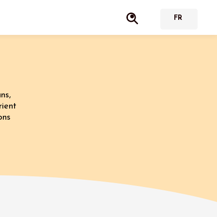
ns,
rient
ons