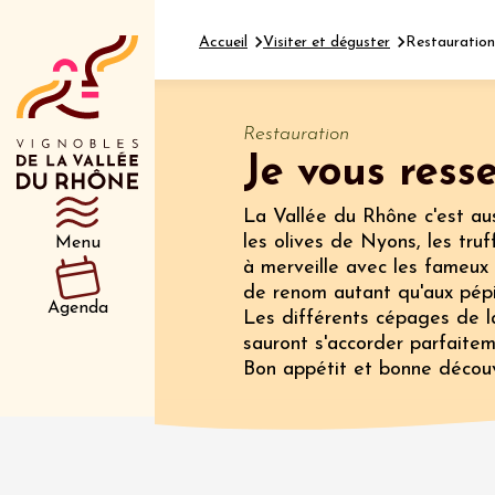
Accueil
Visiter et déguster
Restauration
Restauration
Je vous resse
Département
Type d’événeme
La Vallée du Rhône c'est aus
les olives de Nyons, les truf
Menu
à merveille avec les fameux 
10 aoû
de renom autant qu'aux pépi
Gastronomi
Agenda
Les différents cépages de l
Divers musi
Visan à
sauront s'accorder parfaitem
Visan
Bon appétit et bonne découv
19:00
2