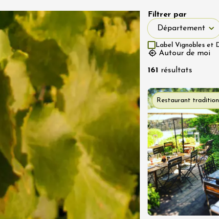
Filtrer par
Département
Département
t 2026
Label Vignobles et 
stes
Oenologie
Autour de moi
me
à vélo dans les
161
résultats
es du domaine
de l'Embisque
Restaurant tradition
12:00
t 2026
Oenologie
s vins du Luberon
es
2:00