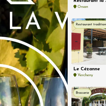
Restaurant la 
 2026
Oenologie
Orsan
 Vignerons 2026
eau Saint Pons
2:00
Restaurant tradition
 2026
Oenologie
 Vignerons en
 au Château St
de Mejans
t
Le Cézanne
 2026 et plus
Oenologie
Vercheny
 Vignerons en
n au Château La
Brasserie