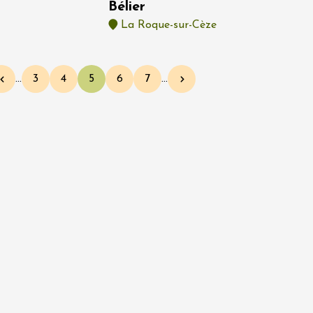
Bélier
La Roque-sur-Cèze
…
3
4
5
6
7
…
Page précédente
Page
Page
Page courante
Page
Page
Page suivante