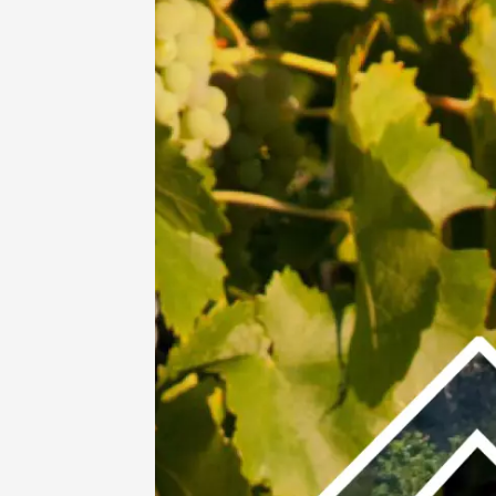
10 aoû
Oenologie
Dîner de
Combe 
Mormoi
19:00
2
11 août
Sunsets
Lubero
La Bast
Cabrièr
18:30