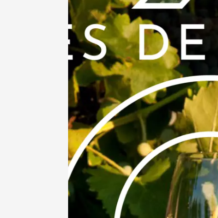
11 août
Sunsets
au Chât
Villars
18:30
2
11 août
Sunsets
Luberon
Pierre 
Puyver
18:30
11 août
Sunsets
Lubero
Verrerie
Puget
18:30