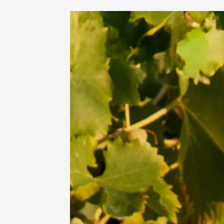
10 aoû
Sports cycli
Cyclotouris
Balade 
vignobl
Julien 
Bollène
09:00
10 aoû
Fête de
Ménerb
18:00
2