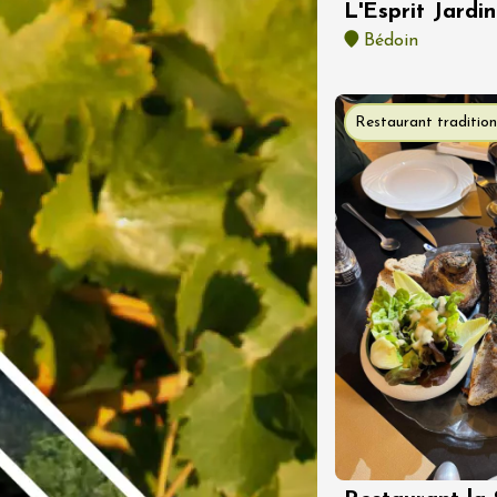
L'Esprit Jardin
Bédoin
t 2026
Restaurant tradition
Produits du terroir
s chef.fes à la
au Mas
ron
2:00
 2026
Oenologie
 Vignerons en
n au Domaine de
idonne
es-d'Avignon