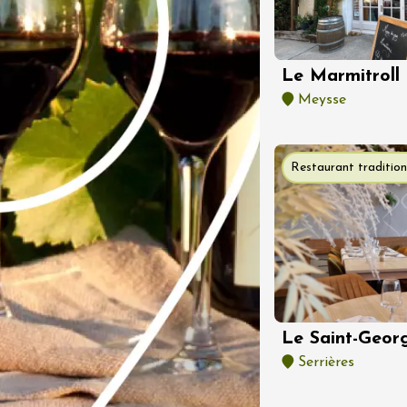
 2026
Oenologie
f Vigneron au
'art sacré
int-Esprit
Le Marmitroll
Meysse
Restaurant tradition
 2026
Oenologie
: Sunsets
ns 2026 au
 de la Citadelle
es
Le Saint-Geor
2:00
Serrières