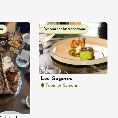
nel
Restaurant bistronomique
Les Gagères
Tupin-et-Semons