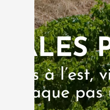
Gastronomi
Produits du 
Sunset
Domaine
Vinsob
19:00
2
07 août
L'été g
Pertuis