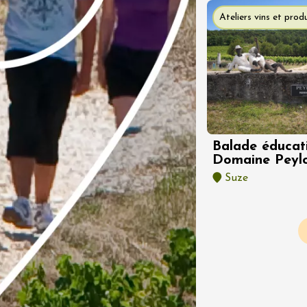
Produits du terroir
guinguette au
Ateliers vins et produ
 Les Chancel
ron
3:00
 2026 et plus
Produits du terroir
in et fruit confit
Balade éducat
Domaine Peyl
Suze
Pagination
 2026 et plus