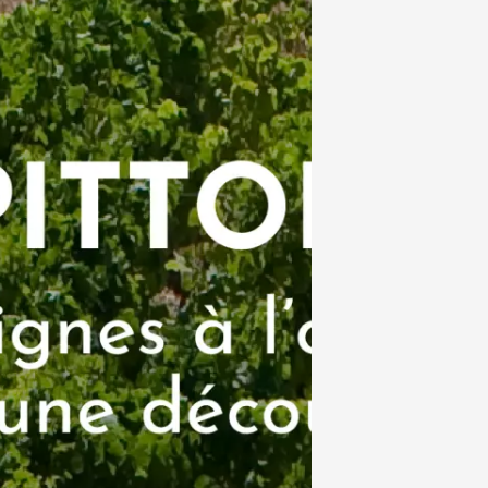
e
Oenologie
terroir
 Gourmand du
 l'Ancienne École
res
1:00
 2026 et plus
Oenologie
agnant d'Art de Vie