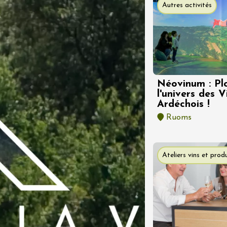
Autres activités
t 2026
Chant / Chanson
Oenologie
terroir
Néovinum : Pl
 Arts et Vigne
l'univers des 
 programme du
Ardéchois !
i 7 août
on-en-Diois
Ruoms
3:00
Ateliers vins et produ
 2026 - 08 août 2026
e
Oenologie
terroir