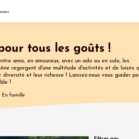
oisirs
Fermer l'agenda
pour tous les goûts !
nt
entre amis, en amoureux, avec un ado ou en solo, les
ône regorgent d'une multitude d'activités et de loisirs q
 diversité et leur richesse ! Laissez-nous vous guider po
t 2026
Oenologie
ble !
guette d'Août
roux
En famille
Filtrer par