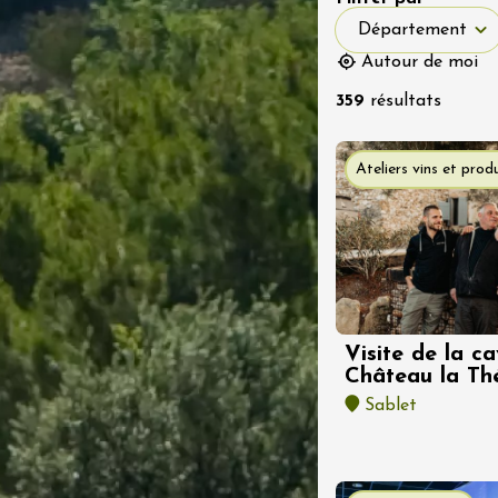
Département
Département
Autour de moi
t 2026
359
résultats
Divers musique
terroir
Danse
 et Vin au Domaine
Ateliers vins et produ
s de Loup
et-Semons
0:00
t 2026
Oenologie
DJ
ts des Princes du
des Princes
ézon
Visite de la ca
Château la Th
Sablet