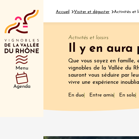
Accueil
Visiter et déguster
Activités et l
Activités et loisirs
Il y en aura 
Département
Type d’événeme
Que vous soyez en famille, 
vignobles de la Vallée du Rh
Menu
sauront vous séduire par leur
07 aoû
vivre une expérience inoublia
La Guin
Agenda
Le Bar
En duo
Entre amis
En solo
19:00