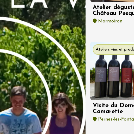
ival du Vinsobres
Atelier dégust
Château Pesqu
res
1:00
Mormoiron
t 2026
Produits du terroir
rosé
Ateliers vins et produ
c
Visite du Dom
Camarette
Pernes-les-Fonta
t 2026