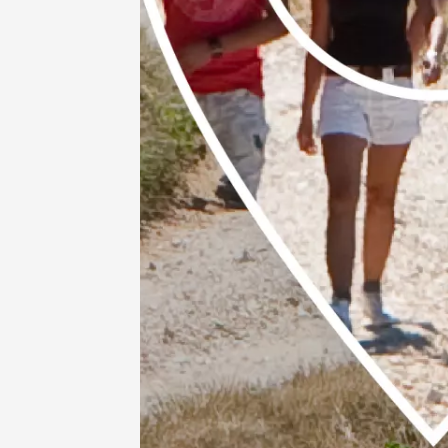
Oenologie
Soirée 
domaine
Mormoi
19:30
2
07 août
Oenologie
Accord v
Apt
17:00
07 août