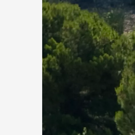
07 aoû
Oenologie
Produits du 
Culture
de Corp
Tupin-
18:30
2
07 aoû
Les Nui
Cellier 
Courth
19:00