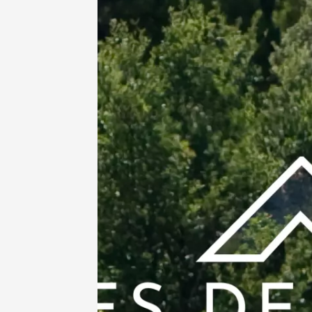
07 aoû
Artisanat
Produits du 
Festival
2026 -
vendred
Châtill
10:30
2
07 août
Gastronomi
Produits du 