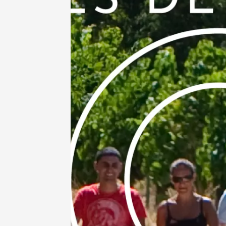
Le Fest
2026
Vinsob
17:00
0
07 aoû
Soirée 
Maube
19:00
07 aoû