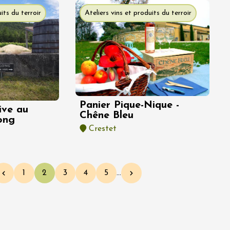
its du terroir
Ateliers vins et produits du terroir
Panier Pique-Nique -
ive au
Chêne Bleu
ong
Crestet
1
2
3
4
5
…
Page précédente
Page
Page courante
Page
Page
Page
Page suivante