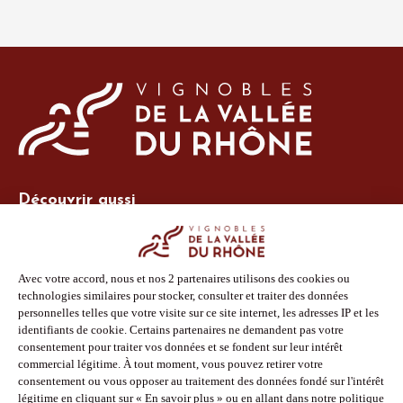
Découvrir aussi
Site Vins-Rhône
Nos outils
Boutique PLV
Espace adhérent
Espace presse
Phototèque
Suivez-nous
Facebook
Instagram
Pinterest