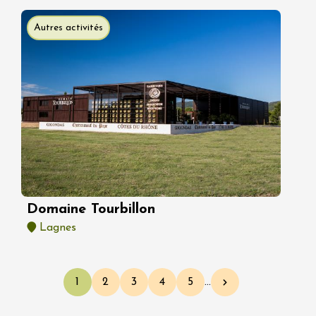
Autres activités
Domaine Tourbillon
Lagnes
Pagination
1
2
3
4
5
…
Page courante
Page
Page
Page
Page
Page suivante