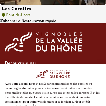
Les Cocottes
Pont-de-l'Isère
S'abonner à Restauration rapide
Découvrir aussi
Site Vins-Rhône
Nos outils
Boutique PLV
Espace adhérent
Espace presse
Phototèque
Suivez-nous
Facebook