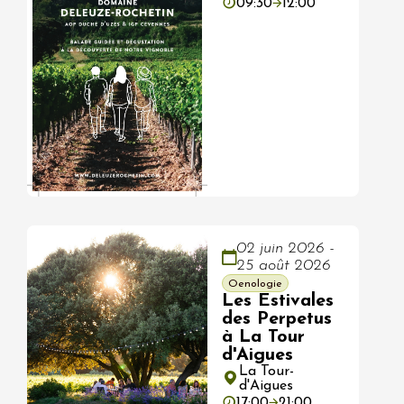
09:30
12:00
02 juin 2026 -
25 août 2026
Oenologie
Les Estivales
des Perpetus
à La Tour
d'Aigues
La Tour-
d'Aigues
17:00
21:00