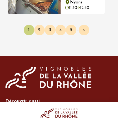
Nyons
11:30
12:30
Pagination
1
2
3
4
5
…
Page courante
Page
Page
Page
Page
Page suivante
Découvrir aussi
Site Vins-Rhône
Nos outils