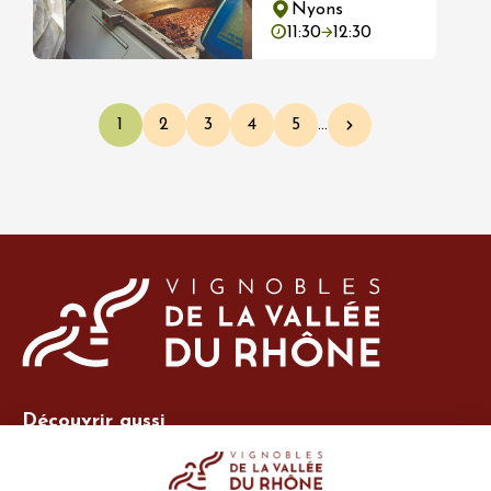
Nyons
11:30
12:30
Pagination
1
2
3
4
5
…
Page courante
Page
Page
Page
Page
Page suivante
Découvrir aussi
Site Vins-Rhône
Nos outils