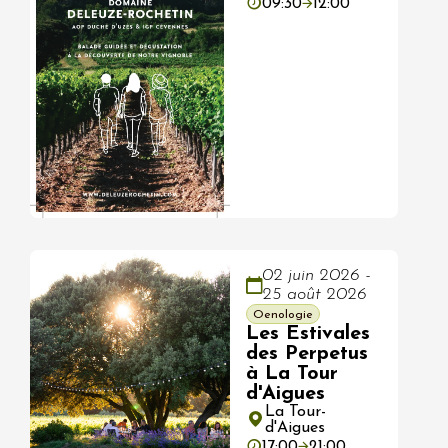
09:30
12:00
02 juin 2026 -
25 août 2026
Oenologie
Les Estivales
des Perpetus
à La Tour
d'Aigues
La Tour-
d'Aigues
17:00
21:00