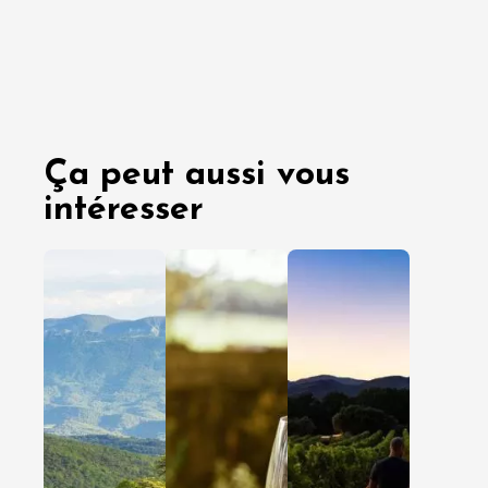
Ça peut aussi vous
intéresser
03 août
29 juille
2026
2026
En amoureux
En amoureux
Entre amis
Entre amis
En famille
En famille
Clairette
Cap sur 
de Die :
Côtes d
nos idées
Rhône
d’escales
Gardois
pour
pour un