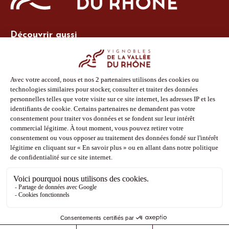
Découvrir aussi
Site Vins-Rhône
Nos outils
Boutique PLV
Espace adhérent
Espace presse
Phototèque
Suivez-nous
Facebook
Instagram
Pinterest
Youtube