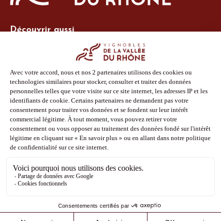
Découvrir aussi
Site Vins-Rhône
Nos outils
Boutique PLV
Espace adhérent
Espace presse
Phototèque
Suivez-nous
Facebook
Instagram
Pinterest
Youtube