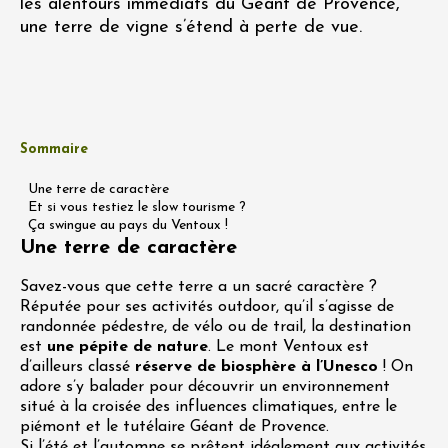
les alentours immédiats du Géant de Provence,
une terre de vigne s’étend à perte de vue.
Sommaire
Une terre de caractère
Et si vous testiez le slow tourisme ?
Ça swingue au pays du Ventoux !
Une terre de caractère
Savez-vous que cette terre a un sacré caractère ?
Réputée pour ses activités outdoor, qu’il s’agisse de
randonnée pédestre, de vélo ou de trail, la destination
est
une pépite de nature
. Le mont Ventoux est
d’ailleurs classé
réserve de biosphère à l’Unesco
! On
adore s’y balader pour découvrir un environnement
situé à la croisée des influences climatiques, entre le
piémont et le tutélaire Géant de Provence.
Si l’été et l’automne se prêtent idéalement aux activités