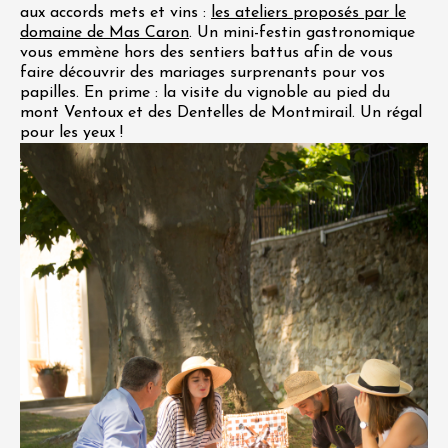
aux accords mets et vins :
les ateliers proposés par le
domaine de Mas Caron
. Un mini-festin gastronomique
vous emmène hors des sentiers battus afin de vous
faire découvrir des mariages surprenants pour vos
papilles. En prime : la visite du vignoble au pied du
mont Ventoux et des Dentelles de Montmirail. Un régal
pour les yeux !