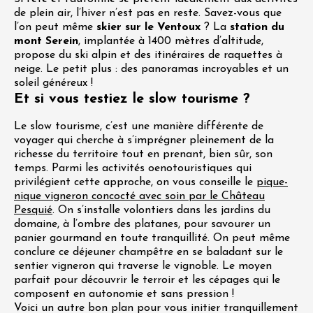
de plein air, l’hiver n’est pas en reste. Savez-vous que
l’on peut même
skier sur le Ventoux
? La
station du
mont Serein
, implantée à 1400 mètres d’altitude,
propose du ski alpin et des itinéraires de raquettes à
neige. Le petit plus : des panoramas incroyables et un
soleil généreux !
Et si vous testiez le slow tourisme ?
Le slow tourisme, c’est une manière différente de
voyager qui cherche à s’imprégner pleinement de la
richesse du territoire tout en prenant, bien sûr, son
temps. Parmi les activités oenotouristiques qui
privilégient cette approche, on vous conseille le
pique-
nique vigneron concocté avec soin par le Château
Pesquié
. On s’installe volontiers dans les jardins du
domaine, à l’ombre des platanes, pour savourer un
panier gourmand en toute tranquillité. On peut même
conclure ce déjeuner champêtre en se baladant sur le
sentier vigneron qui traverse le vignoble. Le moyen
parfait pour découvrir le terroir et les cépages qui le
composent en autonomie et sans pression !
Voici un autre bon plan pour vous initier tranquillement