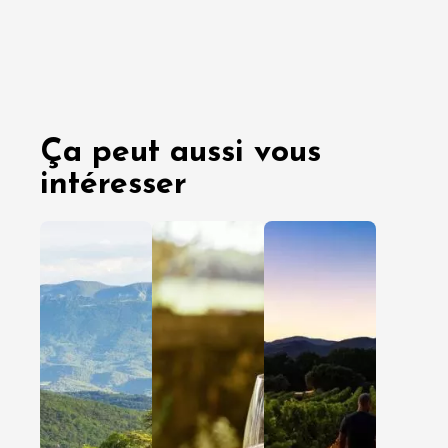
Ça peut aussi vous
intéresser
03 août
29 juille
2026
2026
En amoureux
En amoureux
Entre amis
Entre amis
En famille
En famille
Clairette
Cap sur 
de Die :
Côtes d
nos idées
Rhône
d’escales
Gardois
pour
pour un
découvrir
virée