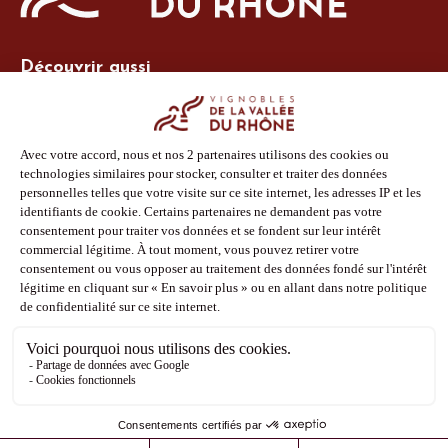
Découvrir aussi
Site Vins-Rhône
Nos outils
Boutique PLV
Espace adhérent
Espace presse
Phototèque
Suivez-nous
Facebook
Instagram
Pinterest
Youtube