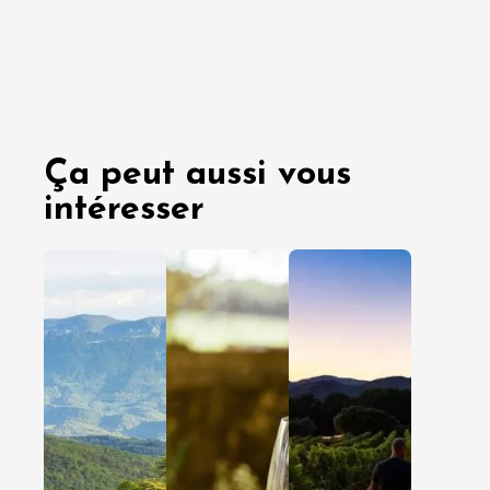
Ça peut aussi vous
intéresser
03 août
29 juille
2026
2026
En amoureux
En amoureux
Entre amis
Entre amis
En famille
En famille
Clairette
Cap sur 
de Die :
Côtes d
nos idées
Rhône
d’escales
Gardois
pour
pour un