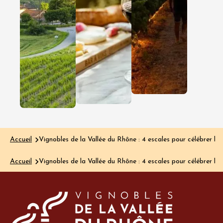
découvrir
virée
ce vignoble
gourma
encore
Dans les
Côtes du
confidentiel
Rhône
On connaît la
Gardoises, 
Clairette de
découverte
Die pour ses
passent
bulles délicates
autant par
et ses arômes
verre que 
gourmands.
l’assiette…
On connaît…
Lire l'article
Lire l'article
Accueil
Vignobles de la Vallée du Rhône : 4 escales pour célébrer l
Accueil
Vignobles de la Vallée du Rhône : 4 escales pour célébrer l