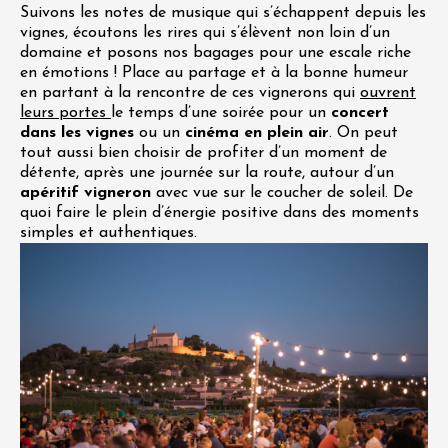
Suivons les notes de musique qui s’échappent depuis les
vignes, écoutons les rires qui s’élèvent non loin d’un
domaine et posons nos bagages pour une escale riche
en émotions ! Place au partage et à la bonne humeur
en partant à la rencontre de ces vignerons qui
ouvrent
leurs portes
le temps d’une soirée pour un
concert
dans les vignes
ou un
cinéma en plein air
. On peut
tout aussi bien choisir de profiter d’un moment de
détente, après une journée sur la route, autour d’un
apéritif vigneron
avec vue sur le coucher de soleil. De
quoi faire le plein d’énergie positive dans des moments
simples et authentiques.