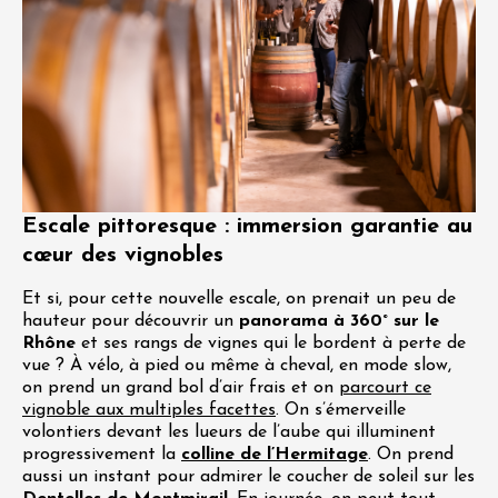
Escale pittoresque : immersion garantie au
cœur des vignobles
Et si, pour cette nouvelle escale, on prenait un peu de
hauteur pour découvrir un
panorama à 360° sur le
Rhône
et ses rangs de vignes qui le bordent à perte de
vue ? À vélo, à pied ou même à cheval, en mode slow,
on prend un grand bol d’air frais et on
parcourt ce
vignoble aux multiples facettes
. On s’émerveille
volontiers devant les lueurs de l’aube qui illuminent
progressivement la
colline de l’Hermitage
. On prend
aussi un instant pour admirer le coucher de soleil sur les