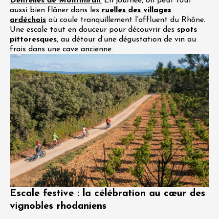
Dentelles de Montmirail
.
En journée, on peut tout
aussi bien flâner dans les
ruelles des villages
ardéchois
où coule tranquillement l’affluent du Rhône.
Une escale tout en douceur pour découvrir des
spots
pittoresques
, au détour d’une dégustation de vin au
frais dans une cave ancienne.
Escale festive : la célébration au cœur des
vignobles rhodaniens