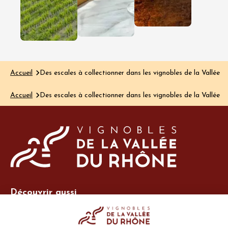
autant par
et ses arômes
verre que 
gourmands.
l’assiette…
On connaît…
Lire l'article
Lire l'article
Accueil
Des escales à collectionner dans les vignobles de la Vallée 
Accueil
Des escales à collectionner dans les vignobles de la Vallée 
Découvrir aussi
Site Vins-Rhône
Nos outils