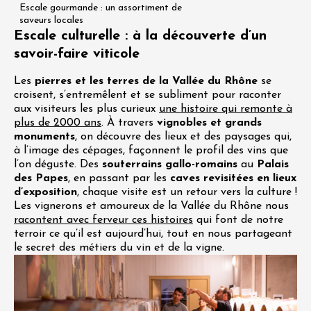
Escale gourmande : un assortiment de
saveurs locales
Escale culturelle : à la découverte d’un
savoir-faire viticole
Les
pierres et les terres de la Vallée du Rhône
se
croisent, s’entremêlent et se subliment pour raconter
aux visiteurs les plus curieux
une histoire qui remonte à
plus de 2000 ans
. À travers
vignobles et grands
monuments
, on découvre des lieux et des paysages qui,
à l’image des cépages, façonnent le profil des vins que
l’on déguste. Des
souterrains gallo-romains
au
Palais
des Papes
, en passant par les
caves revisitées en lieux
d’exposition
, chaque visite est un retour vers la culture !
Les vignerons et amoureux de la Vallée du Rhône nous
racontent avec ferveur ces histoires
qui font de notre
terroir ce qu’il est aujourd’hui, tout en nous partageant
le secret des métiers du vin et de la vigne.