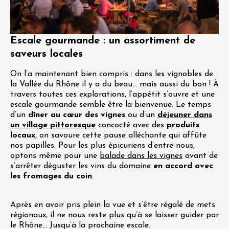
Escale gourmande : un assortiment de
saveurs locales
On l’a maintenant bien compris : dans les vignobles de
la Vallée du Rhône il y a du beau… mais aussi du bon ! À
travers toutes ces explorations, l’appétit s’ouvre et une
escale gourmande semble être la bienvenue. Le temps
d’un
dîner au cœur des vignes
ou d’un
déjeuner dans
un village pittoresque
concocté avec des
produits
locaux
, on savoure cette pause alléchante qui affûte
nos papilles. Pour les plus épicuriens d’entre-nous,
optons même pour une
balade dans les vignes
avant de
s’arrêter déguster les vins du domaine
en accord avec
les fromages du coin
.
Après en avoir pris plein la vue et s’être régalé de mets
régionaux, il ne nous reste plus qu’à se laisser guider par
le Rhône… Jusqu’à la prochaine escale.