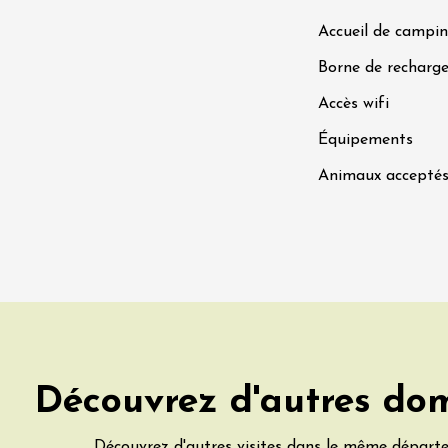
Accueil de campin
Borne de recharge
Accès wifi
Équipements
t 2026
Chant / Chanson
Oenologie
Animaux accepté
terroir
 Arts et Vigne
 Programme du
8 août - NUIT
ORCHES
on-en-Diois
3:55
t 2026
Gastronomie
Pistou à la Cave de
Découvrez d'autres do
ntoux
sur-Auzon
00:00
Découvrez d'autres visites dans le même départ