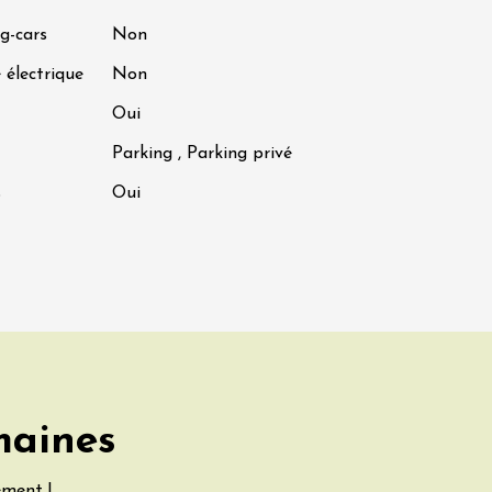
g-cars
Non
 électrique
Non
Oui
Parking , Parking privé
s
Oui
maines
ement !