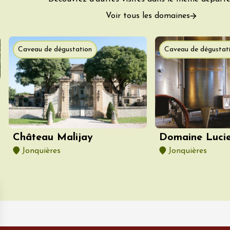
Voir tous les domaines
Caveau de dégustation
Caveau de dégustat
t 2026
Produits du terroir
ée Camille &
Château Malijay
Domaine Lucie
ne
Jonquières
Jonquières