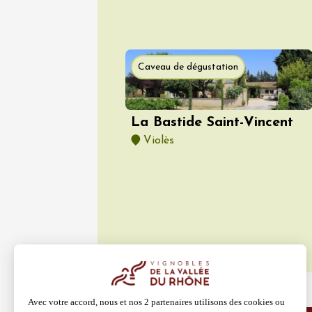
Caveau de dégustation
La Bastide Saint-Vincent
Violès
08 aoû
Oenologie
La Soir
Cécilia
Cairan
19:00