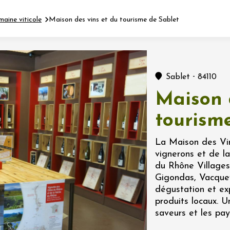
maine viticole
Maison des vins et du tourisme de Sablet
Fermer l'agenda
-
Sablet
84110
nt
Maison 
tourism
let 2026 - 31 août 2026
La Maison des Vin
vignerons et de l
Viticole en Land
du Rhône Villages
au domaine
Gigondas, Vacquey
e du Clos
s
dégustation et ex
produits locaux. U
saveurs et les pa
let 2026 - 01 septembre
 plus