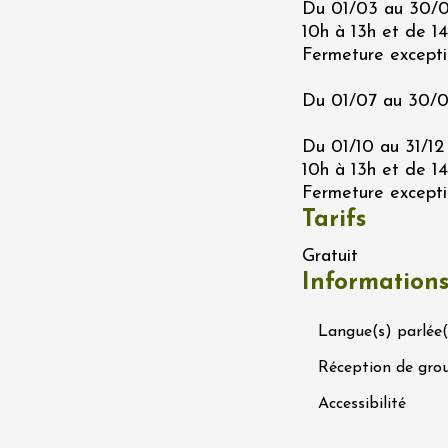
Du 01/03 au 30/06
Ephémère à la
10h à 13h et de 1
e de l'Hermitage -
Fermeture exceptio
boulet Ainé
Hermitage
Du 01/07 au 30/09
Du 01/10 au 31/12 
t 2026
Oenologie
éga du Muscat
10h à 13h et de 1
s-de-Venise
Fermeture excepti
1:00
Tarifs
Gratuit
Information
 2026 et plus
rées Jomy au
Langue(s) parlée(
e de Chantegut
s
Réception de gro
1:00
Accessibilité