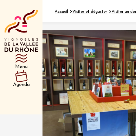
Accueil
Visiter et déguster
Visiter un do
Département
Type d’événeme
Menu
01 juil
et plus
Agenda
Oenologie
Safari 
Rover 
Fontain
Sarrian
04 juil
2026 et