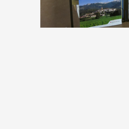
Oenologie
Une heu
l'honneu
Carpen
11:00
12
04 août
et plus
Oenologie
L'apérit
Domaine
Gargas
17:30
2
07 août
et plus
Oenologie