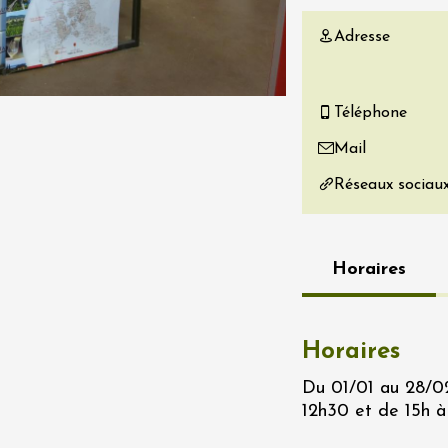
re, un vin à
Adresse
r
tras
:00
Téléphone
 2026 - 08 août 2026
Mail
Produits du terroir
Réseaux sociau
if au caveau -
 Perréal
0:30
Horaires
Horaires
Du 01/01 au 28/02
 2026 - 08 août 2026
12h30 et de 15h à