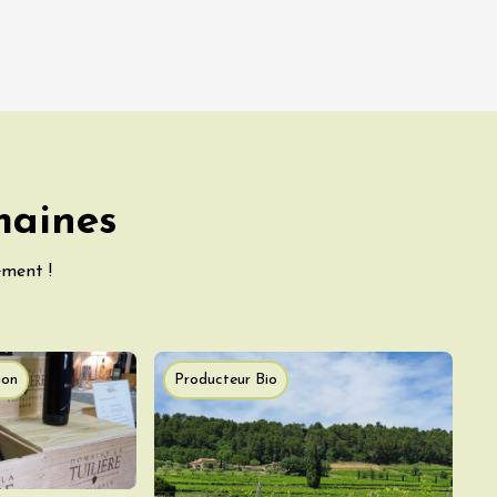
maines
ement !
ion
Producteur Bio