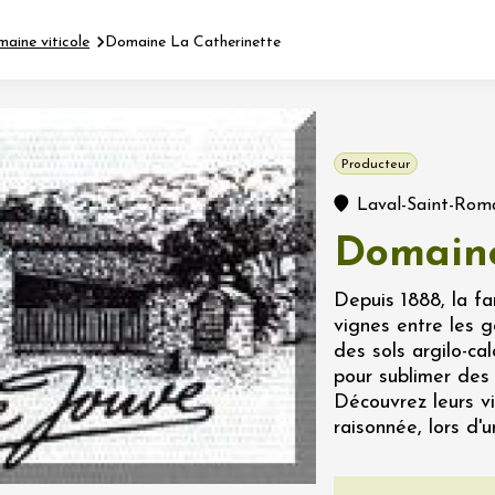
maine viticole
Domaine La Catherinette
Fermer l'agenda
Producteur
nt
Laval-Saint-Rom
Domaine
let 2026 - 31 août 2026
Depuis 1888, la fa
vignes entre les g
Viticole en Land
des sols argilo-cal
au domaine
pour sublimer des
e du Clos
Découvrez leurs v
s
raisonnée, lors d'
let 2026 - 01 septembre
 plus