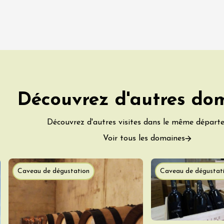
 Coquillade –
s viticole avec
tion des vins du
e
2:00
Découvrez d'autres do
Découvrez d'autres visites dans le même départ
 2026 et plus
variété
Oenologie
Voir tous les domaines
terroir
mprovisation
dredis Sunset &
Caveau de dégustation
Caveau de dégustat
e
3:00