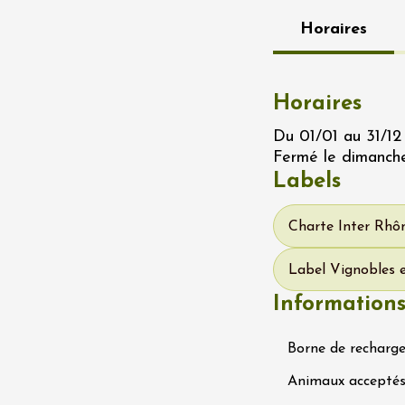
 Terres de Syrah
Horaires
n-sur-Rhône
 2026 et plus
Horaires
Oenologie
igne au Château
rgues du Grès
Du 01/01 au 31/12
re
Fermé le dimanche 
Labels
 2026 - 08 août 2026
Charte Inter Rhôn
Ephémère à la
Label Vignobles 
e de l'Hermitage -
Information
boulet Ainé
Hermitage
Borne de recharge
Animaux accepté
 2026 et plus
Oenologie