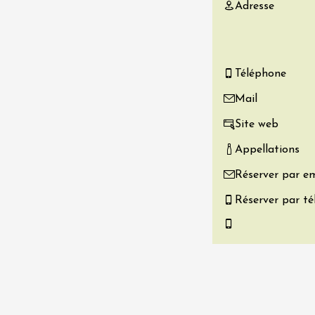
Adresse
re, un vin à
r
tras
:00
Téléphone
 2026 - 08 août 2026
Mail
Site web
Produits du terroir
if au caveau -
Appellations
 Perréal
Réserver par em
0:30
Réserver par t
 2026 et plus
Oenologie
r l’eau « vins et
s » au fil du