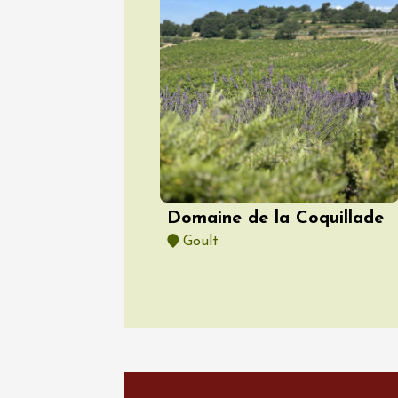
07 août
Oenologie
Accord v
Apt
17:00
Domaine de la Coquillade
Goult
07 août
Gastronomi
Produits du 
Sunset
Domaine