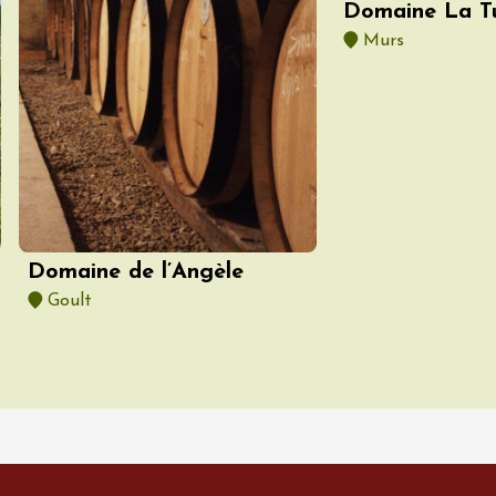
Domaine La Tu
Murs
 2026 et plus
Produits du terroir
in et fruit confit
Domaine de l’Angèle
Goult
 2026 et plus
e
Oenologie
terroir
 Gourmand du
 l'Ancienne École