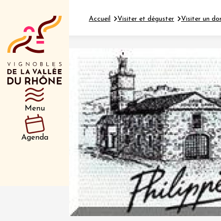
Accueil
Visiter et déguster
Visiter un do
Département
Type d’événeme
Menu
01 juil
et plus
Agenda
Oenologie
Safari 
Rover 
Fontain
Sarrian
04 juil
2026 et