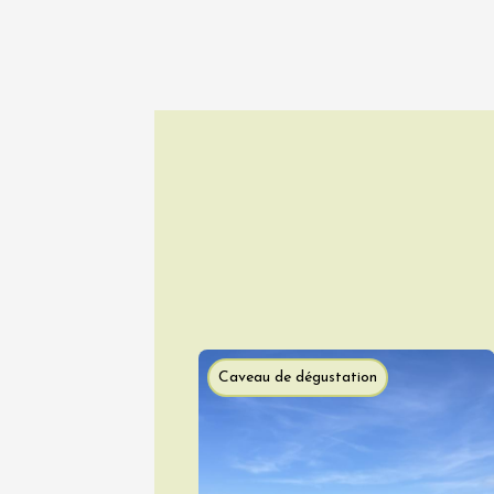
Sentier
Parcour
dégusta
domain
Gargas
10:30
1
07 août
Musique de 
Produits du 
Théâtre d'i
Les Ven
Caveau de dégustation
Scène
Suzett
19:00
2