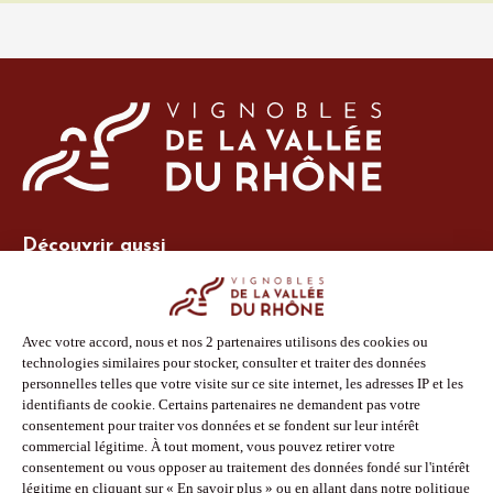
Découvrir aussi
Site Vins-Rhône
Nos outils
Boutique PLV
Espace adhérent
Espace presse
Phototèque
Suivez-nous
Facebook
Instagram
Pinterest