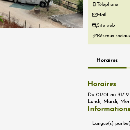
Téléphone
re, un vin à
r
Mail
tras
Site web
:00
Réseaux sociau
 2026 - 08 août 2026
Produits du terroir
if au caveau -
Horaires
 Perréal
0:30
Horaires
Du 01/01 au 31/12 
Lundi, Mardi, Mer
Information
 2026 et plus
Oenologie
e aux jardins
Langue(s) parlée(
n