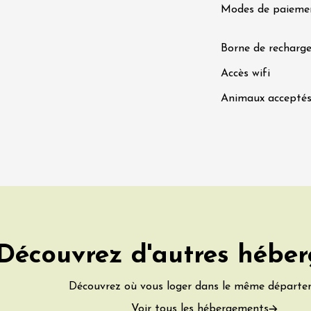
Modes de paieme
0:30
Borne de recharge
 2026 et plus
Oenologie
en trott électrique
Accès wifi
rain dans les
es - Terre de Syrah
Animaux accepté
Hermitage
1:30
 2026 et plus
Oenologie
dis Tchin au
 Fontaine du Clos
s
2:30
Découvrez d'autres hébe
 2026 et plus
Oenologie
Découvrez où vous loger dans le même départe
terroir
uidée et
Voir tous les hébergements