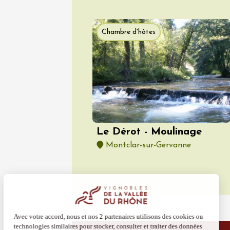
dégusta
Tourelle
Beaucai
Chambre d'hôtes
17:00
1
06 aoû
Oenologie
Les col
Bourdic
19:00
Le Dérot - Moulinage
Montclar-sur-Gervanne
06 août
L'oeno-