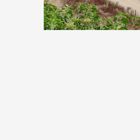
Oenologie
Une heu
l'honneu
Carpen
11:00
12
04 août
et plus
Oenologie
L'apérit
Domaine
Gargas
17:30
2
06 août
Un verr
Avigno