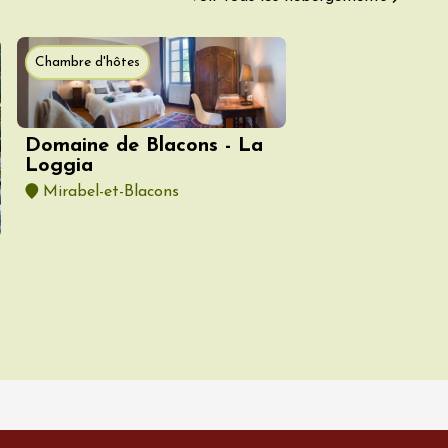
tion au Mas des
s
re
Chambre d'hôtes
8:30
t 2026
Produits du terroir
DJ
Domaine de Blacons - La
linades
Loggia
Mirabel-et-Blacons
 2026 et plus
Oenologie
sophrologie