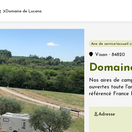
t
Domaine de Lucena
Fermer l'agenda
Aire de service/accueil 
nt
-
Visan
84820
Domain
let 2026 - 31 août 2026
Nos aires de campi
ouvertes toute l'a
Viticole en Land
référencé France P
au domaine
e du Clos
s
Adresse
let 2026 - 01 septembre
 plus