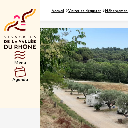
Accueil
Visiter et déguster
Hébergemen
Département
Type d’événeme
Menu
01 juil
et plus
Agenda
Oenologie
Safari 
Rover 
Fontain
Sarrian
04 juil
2026 et