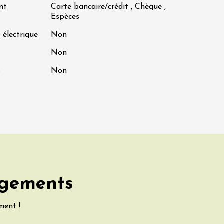
nt
Carte bancaire/crédit , Chèque ,
Espèces
 électrique
Non
Non
s
Non
rgements
ment !