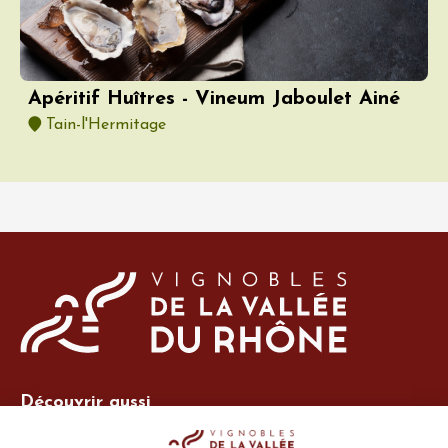
Apéritif Huîtres - Vineum Jaboulet Ainé
Tain-l'Hermitage
Découvrir aussi
Site Vins-Rhône
Nos outils