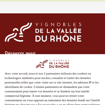
Découvrir aussi
Site Vins-Rhône
Nos outils
Boutique PLV
Espace adhérent
Espace presse
Phototèque
Suivez-nous
Facebook
Instagram
Pinterest