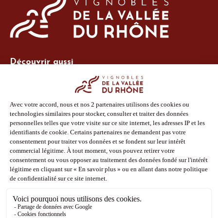
Découvrir aussi
Site Vins-Rhône
Nos outils
Boutique PLV
Espace adhérent
Espace presse
Phototèque
Suivez-nous
Facebook
Instagram
Pinterest
Youtube