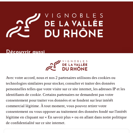
Découvrir aussi
Site Vins-Rhône
Nos outils
Boutique PLV
Espace adhérent
Espace presse
Phototèque
Suivez-nous
Facebook
Instagram
Pinterest
Youtube